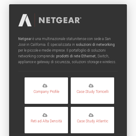
Netgear
è una multinazionale statunitense con sede a San
José in California. È specializzata in
soluzioni di networking
per le piccole e medie imprese. Il portafoglio di soluzioni
networking comprende:
prodotti di rete Ethernet
, Switch,
appliance e gateway di sicurezza, soluzioni storage e wireless.
Company Profile
Case Study Torricelli
Reti ad Alta Densità
Case Study Atlantic