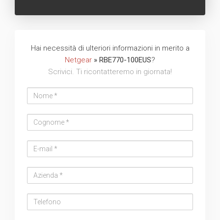
Hai necessità di ulteriori informazioni in merito a
Netgear
» RBE770-100EUS
?
Scrivici. Ti ricontatteremo in giornata!
Nome
Cognome
Email
address
Azienda
Telefono