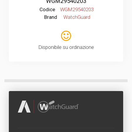
WGM29540203
Codice
WGM29540203
Brand
WatchGuard
Disponibile su ordinazione