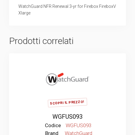
WatchGuard NFR Renewal 3-yr for Firebox FireboxV
Xlarge
Prodotti correlati
SCOPRI IL PREZZO!
WGFUS093
Codice
WGFUS093
Brand
WatchGuard