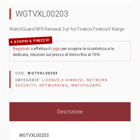
WGTVXL00203
WatchGuard NFR Renewal 3-yr for Firebox FireboxV Xlarge
SCOPRI IL PREZZO!
Registrati
o effettua il
Login
per scoprire la scontistica a te
dedicata, riduzioni sul prezzo di listino fino al 70%!
COD:
WGTVXL00203
CATEGORIE:
LICENZE E RINNOVI
,
NETWORK
SECURITY
,
NETWORKING
,
WATCHGUARD
Descrizione
WGTVXL00203