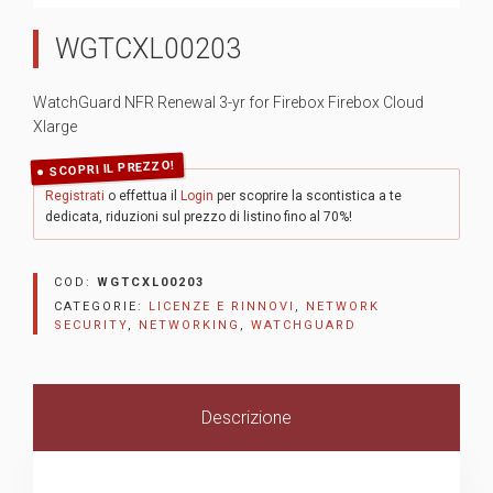
WGTCXL00203
WatchGuard NFR Renewal 3-yr for Firebox Firebox Cloud
Xlarge
SCOPRI IL PREZZO!
Registrati
o effettua il
Login
per scoprire la scontistica a te
dedicata, riduzioni sul prezzo di listino fino al 70%!
COD:
WGTCXL00203
CATEGORIE:
LICENZE E RINNOVI
,
NETWORK
SECURITY
,
NETWORKING
,
WATCHGUARD
Descrizione