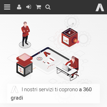
Skip
to
content
I nostri servizi ti coprono
a 360
gradi