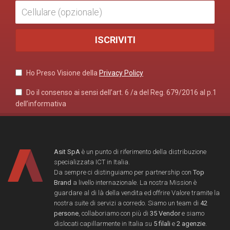
Ho Preso Visione della
Privacy Policy
Do il consenso ai sensi dell’art. 6 /a del Reg. 679/2016 al p.1
dell’informativa
Asit SpA
è un punto di riferimento della distribuzione
specializzata ICT in Italia.
Da sempre ci distinguiamo per partnership con
Top
Brand
a livello internazionale. La nostra Mission è
guardare al di là della vendita ed offrire Valore tramite la
nostra suite di servizi a corredo. Siamo un team di
42
persone
, collaboriamo con più di
35 Vendor
e siamo
dislocati capillarmente in Italia su
5 filali
e
2 agenzie
.