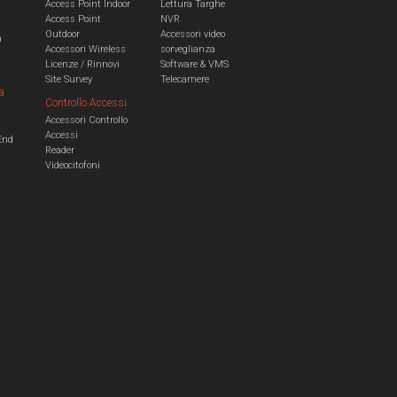
Access Point Indoor
Lettura Targhe
Access Point
NVR
Outdoor
Accessori video
n
Accessori Wireless
sorveglianza
Licenze / Rinnovi
Software & VMS
Site Survey
Telecamere
a
Controllo Accessi
Accessori Controllo
a
Accessi
End
Reader
Videocitofoni
m