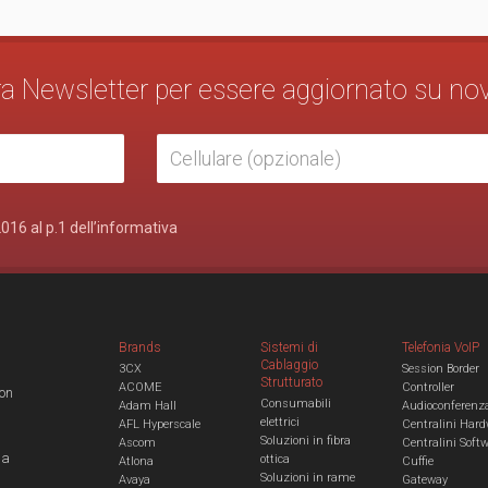
stra Newsletter per essere aggiornato su no
2016 al p.1 dell’informativa
Brands
Sistemi di
Telefonia VoIP
Cablaggio
3CX
Session Border
Strutturato
ACOME
Controller
con
Consumabili
Adam Hall
Audioconferenz
elettrici
AFL Hyperscale
Centralini Hard
Soluzioni in fibra
Ascom
Centralini Soft
 a
ottica
Atlona
Cuffie
Soluzioni in rame
Avaya
Gateway