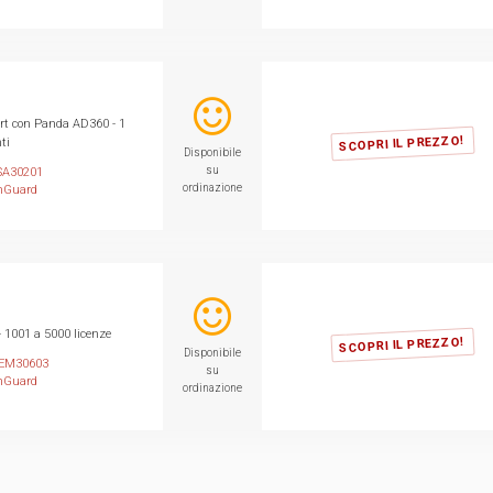
t con Panda AD360 - 1
SCOPRI IL PREZZO!
ti
Disponibile
su
A30201
ordinazione
hGuard
- 1001 a 5000 licenze
SCOPRI IL PREZZO!
Disponibile
EM30603
su
hGuard
ordinazione