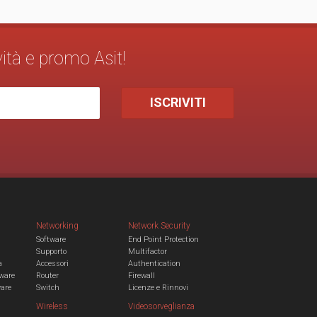
vità e promo Asit!
Networking
Network Security
Software
End Point Protection
Supporto
Multifactor
a
Accessori
Authentication
ware
Router
Firewall
ware
Switch
Licenze e Rinnovi
Wireless
Videosorveglianza