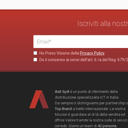
Iscriviti alla no
Ho Preso Visione della
Privacy Policy
Do il consenso ai sensi dell’art. 6 /a del Reg. 679/
Asit SpA
è un punto di riferimento della
distribuzione specializzata ICT in Italia.
Da sempre ci distinguiamo per partnership 
Top Brand
a livello internazionale. La nostra
Mission è guardare al di là della vendita ed
offrire Valore tramite la nostra suite di servizi
corredo. Siamo un team di
42 persone
,