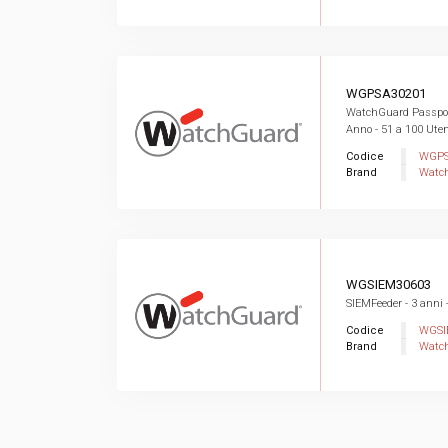
WGPSA30201
WatchGuard Passpor
Anno - 51 a 100 Uten
Codice
WGPS
Brand
Watc
WGSIEM30603
SIEMFeeder - 3 anni 
Codice
WGSI
Brand
Watc