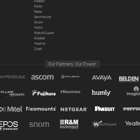
Ribbon
Riello
Selea
Sennheiser
Snom
Vertiv
WatchGuard
Wyebot
Yealink
Zyxel