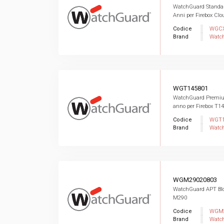
WatchGuard Standar
Anni per Firebox Cl
Codice
WGCX
Brand
Watc
WGT145801
WatchGuard Premiu
anno per Firebox T1
Codice
WGT1
Brand
Watc
WGM29020803
WatchGuard APT Bloc
M290
Codice
WGM2
Brand
Watc