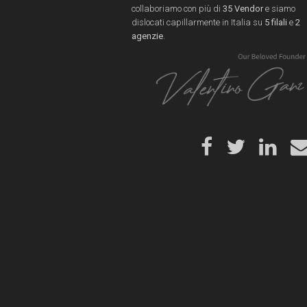
collaboriamo con più di
35 Vendor
e siamo
dislocati capillarmente in Italia su
5 filali
e
2
agenzie
.