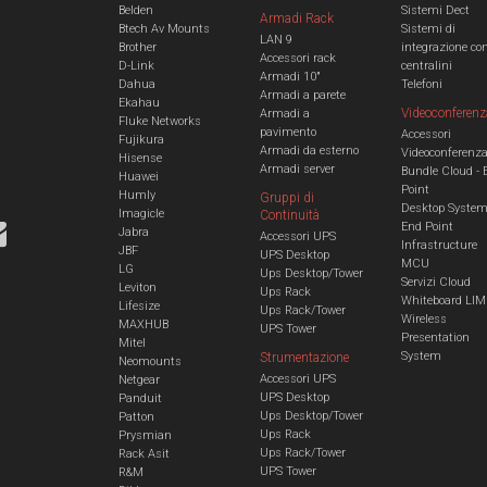
Belden
Sistemi Dect
Armadi Rack
Btech Av Mounts
Sistemi di
LAN 9
Brother
integrazione co
Accessori rack
D-Link
centralini
Armadi 10"
Dahua
Telefoni
Armadi a parete
Ekahau
Videoconferenz
Armadi a
Fluke Networks
pavimento
Accessori
Fujikura
Armadi da esterno
Videoconferenz
Hisense
Armadi server
Bundle Cloud - 
Huawei
Point
Humly
Gruppi di
Desktop Syste
Imagicle
Continuità
End Point
Jabra
Accessori UPS
Infrastructure
JBF
UPS Desktop
MCU
LG
Ups Desktop/Tower
Servizi Cloud
Leviton
Ups Rack
Whiteboard LIM
Lifesize
Ups Rack/Tower
Wireless
MAXHUB
UPS Tower
Presentation
Mitel
System
Strumentazione
Neomounts
Accessori UPS
Netgear
UPS Desktop
Panduit
Ups Desktop/Tower
Patton
Ups Rack
Prysmian
Ups Rack/Tower
Rack Asit
UPS Tower
R&M