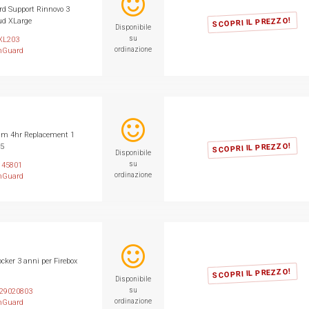
d Support Rinnovo 3
SCOPRI IL PREZZO!
oud XLarge
Disponibile
su
L203
ordinazione
hGuard
m 4hr Replacement 1
SCOPRI IL PREZZO!
45
Disponibile
su
45801
ordinazione
hGuard
ker 3 anni per Firebox
SCOPRI IL PREZZO!
Disponibile
su
9020803
ordinazione
hGuard