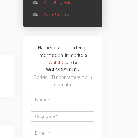
Case Study Hotel
TVCC
Back
Cyber Bullismo
Networking
AV
Hai necessità di ulteriori
Nome
Cognome
Email
Azienda
Telefono
Messaggio
Messaggio
informazioni in merito a
Back
address
WatchGuard
»
WGPMDR30101
?
Scrivici. Ti ricontatteremo in
giornata!