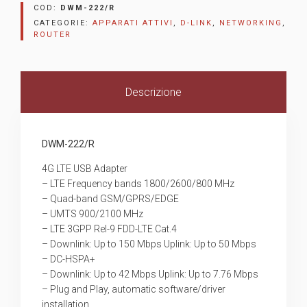
COD:
DWM-222/R
CATEGORIE:
APPARATI ATTIVI
,
D-LINK
,
NETWORKING
,
ROUTER
Descrizione
DWM-222/R
4G LTE USB Adapter
– LTE Frequency bands 1800/2600/800 MHz
– Quad-band GSM/GPRS/EDGE
– UMTS 900/2100 MHz
– LTE 3GPP Rel-9 FDD-LTE Cat.4
– Downlink: Up to 150 Mbps Uplink: Up to 50 Mbps
– DC-HSPA+
– Downlink: Up to 42 Mbps Uplink: Up to 7.76 Mbps
– Plug and Play, automatic software/driver
installation