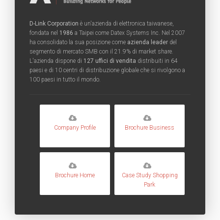
D-Link Corporation
è un'azienda di elettronica taiwanese,
fondata nel
1986
a Taipei come Datex Systems Inc. Nel 2007
ha consolidato la sua posizione come
azienda leader
del
segmento di mercato SMB con il 21.9% di market share.
L'azienda dispone di
127 uffici di vendita
distribuiti in 64
paesi e di 10 centri di distribuzione globale che si rivolgono a
100 paesi in tutto il mondo.
Company Profile
Brochure Business
Brochure Home
Case Study Shopping
Park