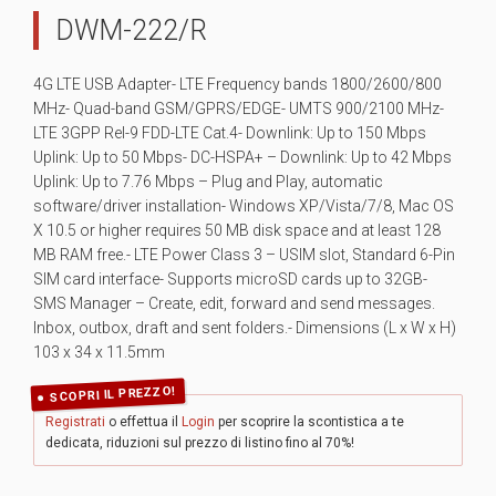
DWM-222/R
4G LTE USB Adapter- LTE Frequency bands 1800/2600/800
MHz- Quad-band GSM/GPRS/EDGE- UMTS 900/2100 MHz-
LTE 3GPP Rel-9 FDD-LTE Cat.4- Downlink: Up to 150 Mbps
Uplink: Up to 50 Mbps- DC-HSPA+ – Downlink: Up to 42 Mbps
Uplink: Up to 7.76 Mbps – Plug and Play, automatic
software/driver installation- Windows XP/Vista/7/8, Mac OS
X 10.5 or higher requires 50 MB disk space and at least 128
MB RAM free.- LTE Power Class 3 – USIM slot, Standard 6-Pin
SIM card interface- Supports microSD cards up to 32GB-
SMS Manager – Create, edit, forward and send messages.
Inbox, outbox, draft and sent folders.- Dimensions (L x W x H)
103 x 34 x 11.5mm
SCOPRI IL PREZZO!
Registrati
o effettua il
Login
per scoprire la scontistica a te
dedicata, riduzioni sul prezzo di listino fino al 70%!