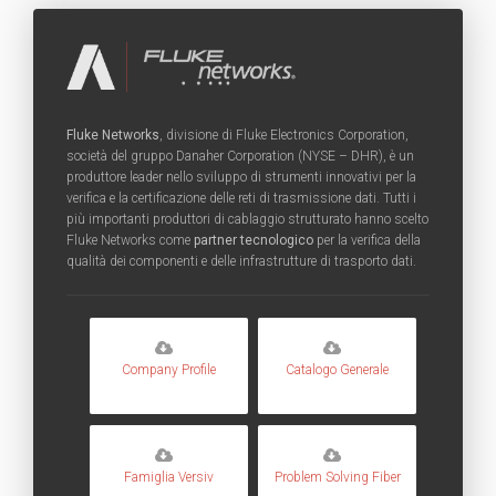
Fluke Networks
, divisione di Fluke Electronics Corporation,
società del gruppo Danaher Corporation (NYSE – DHR), è un
produttore leader nello sviluppo di strumenti innovativi per la
verifica e la certificazione delle reti di trasmissione dati. Tutti i
più importanti produttori di cablaggio strutturato hanno scelto
Fluke Networks come
partner tecnologico
per la verifica della
qualità dei componenti e delle infrastrutture di trasporto dati.
Company Profile
Catalogo Generale
Famiglia Versiv
Problem Solving Fiber