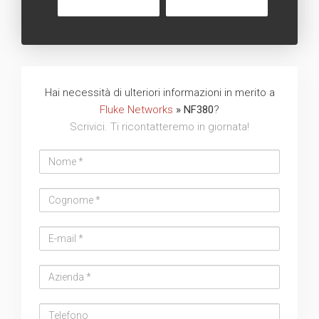
Hai necessità di ulteriori informazioni in merito a
Fluke Networks
» NF380
?
Scrivici. Ti ricontatteremo in giornata!
Nome
Cognome
Email
address
Azienda
Telefono