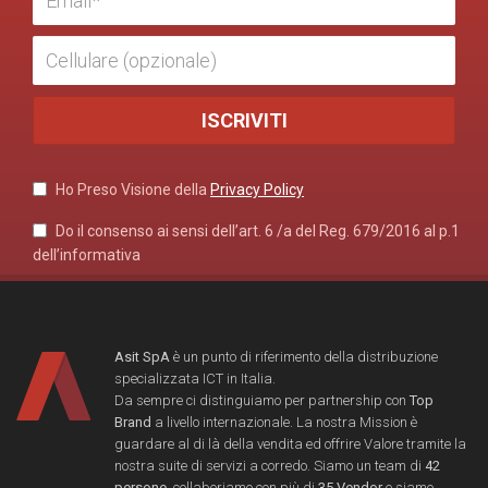
Ho Preso Visione della
Privacy Policy
Do il consenso ai sensi dell’art. 6 /a del Reg. 679/2016 al p.1
dell’informativa
Asit SpA
è un punto di riferimento della distribuzione
specializzata ICT in Italia.
Da sempre ci distinguiamo per partnership con
Top
Brand
a livello internazionale. La nostra Mission è
guardare al di là della vendita ed offrire Valore tramite la
nostra suite di servizi a corredo. Siamo un team di
42
persone
, collaboriamo con più di
35 Vendor
e siamo