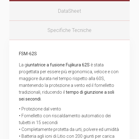
DataSheet
Specifiche Tecniche
FSM-62S
La g
iuntatrice a fusione Fujikura 62S
è stata
progettata per essere più ergonomica, veloce e con
maggiore durata nel tempo rispetto alla 60S,
mantenendo la protezione a vento ed il fornelletto
tradizionali, riducendo il
tempo di giunzione a soli
sei secondi
.
• Protezione dal vento
• Fornelletto con riscaldamento automatico dei
tubetti in 15 secondi
• Completamente protetta da urti, polvere ed umidità
• Batteria agli ioni di Litio con 200 giunti per carica