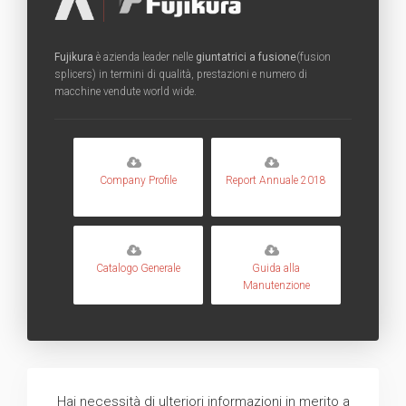
Fujikura
è azienda leader nelle
giuntatrici a fusione
(fusion
splicers) in termini di qualità, prestazioni e numero di
macchine vendute world wide.
Company Profile
Report Annuale 2018
Catalogo Generale
Guida alla
Manutenzione
Hai necessità di ulteriori informazioni in merito a