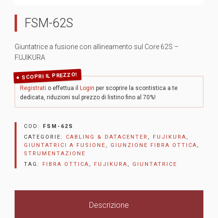
FSM-62S
Giuntatrice a fusione con allineamento sul Core 62S –
FUJIKURA
SCOPRI IL PREZZO!
Registrati
o effettua il
Login
per scoprire la scontistica a te
dedicata, riduzioni sul prezzo di listino fino al 70%!
COD:
FSM-62S
CATEGORIE:
CABLING & DATACENTER
,
FUJIKURA
,
GIUNTATRICI A FUSIONE
,
GIUNZIONE FIBRA OTTICA
,
STRUMENTAZIONE
TAG:
FIBRA OTTICA
,
FUJIKURA
,
GIUNTATRICE
Descrizione