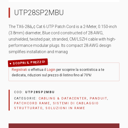
UTP28SP2MBU
The TX6-28â„¢ Cat 6 UTP Patch Cord is a 2-Meter, 0.150-inch
(3.8mm) diameter, Blue cord constructed of 28 AWG,
unshielded, twisted pair, stranded, CM/LSZH cable with high-
performance modular plugs. Its compact 28 AWG design
simplifies installation and manag
SCOPRI IL PREZZO!
Registrati
o effettua il
Login
per scoprire la scontistica a te
dedicata, riduzioni sul prezzo di listino fino al 70%!
COD:
UTP28SP2MBU
CATEGORIE:
CABLING & DATACENTER
,
PANDUIT
,
PATCHCORD RAME
,
SISTEMI DI CABLAGGIO
STRUTTURATO
,
SOLUZIONI IN RAME