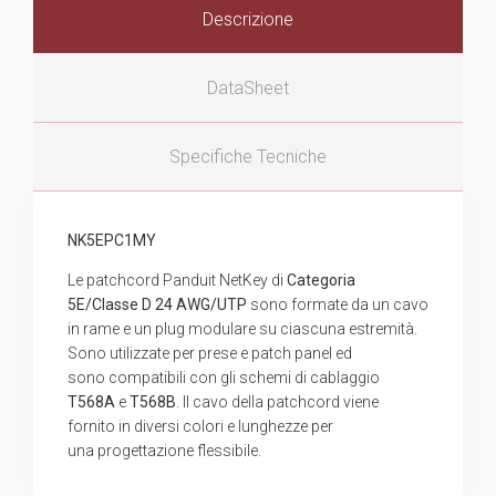
Descrizione
DataSheet
Specifiche Tecniche
NK5EPC1MY
Le patchcord Panduit NetKey di
Categoria
5E/Classe D
24 AWG/UTP
sono formate da un cavo
in rame e un plug modulare su ciascuna estremità.
Sono utilizzate per prese e patch panel ed
sono compatibili con gli schemi di cablaggio
T568A
e
T568B
. Il cavo della patchcord viene
fornito in diversi colori e lunghezze per
una progettazione flessibile.