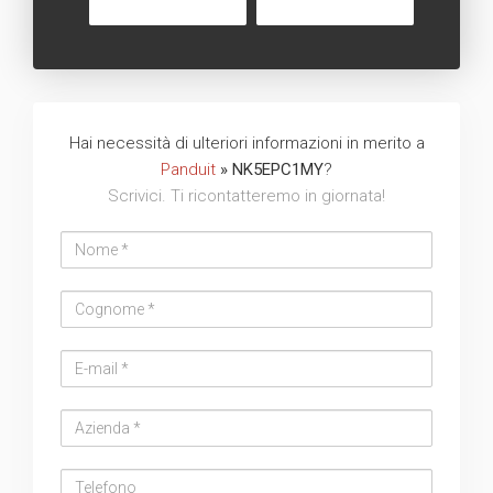
Hai necessità di ulteriori informazioni in merito a
Panduit
» NK5EPC1MY
?
Scrivici. Ti ricontatteremo in giornata!
Nome
Cognome
Email
address
Azienda
Telefono