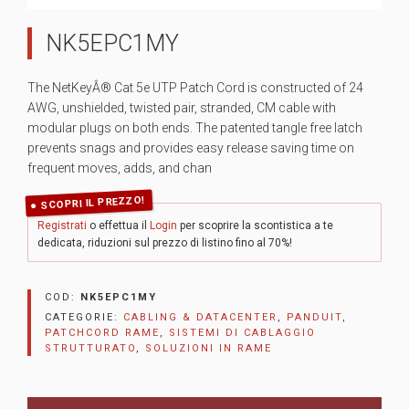
NK5EPC1MY
The NetKeyÂ® Cat 5e UTP Patch Cord is constructed of 24
AWG, unshielded, twisted pair, stranded, CM cable with
modular plugs on both ends. The patented tangle free latch
prevents snags and provides easy release saving time on
frequent moves, adds, and chan
SCOPRI IL PREZZO!
Registrati
o effettua il
Login
per scoprire la scontistica a te
dedicata, riduzioni sul prezzo di listino fino al 70%!
COD:
NK5EPC1MY
CATEGORIE:
CABLING & DATACENTER
,
PANDUIT
,
PATCHCORD RAME
,
SISTEMI DI CABLAGGIO
STRUTTURATO
,
SOLUZIONI IN RAME