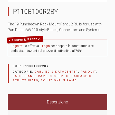
P110B100R2BY
The 19 Punchdown Rack Mount Panel, 2 RU is for use with
Pan-PunchÂ® 110-style Bases, Connectors and Systems.
SCOPRI IL PREZZO!
Registrati
o effettua il
Login
per scoprire la scontistica a te
dedicata, riduzioni sul prezzo di listino fino al 70%!
COD:
P110B100R2BY
CATEGORIE:
CABLING & DATACENTER
,
PANDUIT
,
PATCH PANEL RAME
,
SISTEMI DI CABLAGGIO
STRUTTURATO
,
SOLUZIONI IN RAME
Descrizione