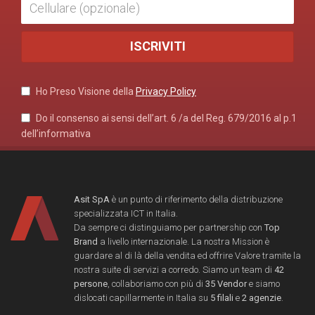
Ho Preso Visione della
Privacy Policy
Do il consenso ai sensi dell’art. 6 /a del Reg. 679/2016 al p.1
dell’informativa
Asit SpA
è un punto di riferimento della distribuzione
specializzata ICT in Italia.
Da sempre ci distinguiamo per partnership con
Top
Brand
a livello internazionale. La nostra Mission è
guardare al di là della vendita ed offrire Valore tramite la
nostra suite di servizi a corredo. Siamo un team di
42
persone
, collaboriamo con più di
35 Vendor
e siamo
dislocati capillarmente in Italia su
5 filali
e
2 agenzie
.