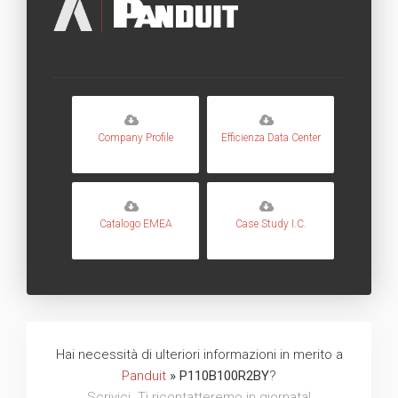
Company Profile
Efficienza Data Center
Catalogo EMEA
Case Study I.C.
Hai necessità di ulteriori informazioni in merito a
Panduit
» P110B100R2BY
?
Scrivici. Ti ricontatteremo in giornata!