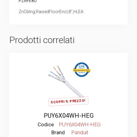
PZRFE8U
ZnCblng,RaisedFloorEncl,8″,Hi,EA
Prodotti correlati
SCOPRI IL PREZZO!
PUY6X04WH-HEG
Codice
PUY6X04WH-HEG
Brand
Panduit