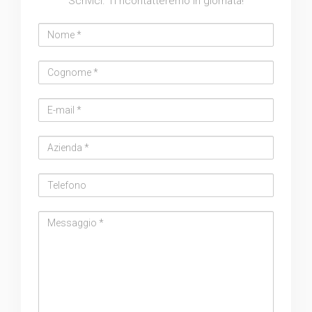
Scrivici. Ti ricontatteremo in giornata!
Nome
Cognome
Email
address
Azienda
Telefono
Messaggio