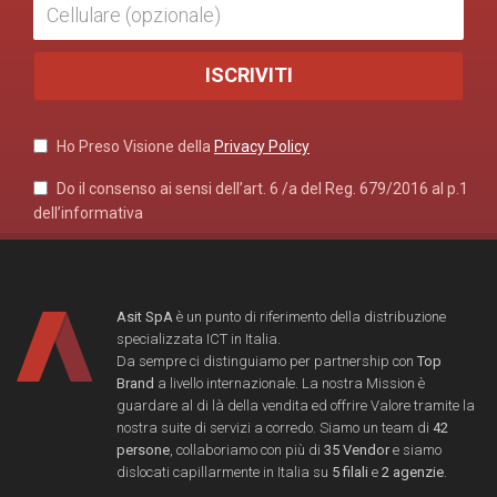
Ho Preso Visione della
Privacy Policy
Do il consenso ai sensi dell’art. 6 /a del Reg. 679/2016 al p.1
dell’informativa
Asit SpA
è un punto di riferimento della distribuzione
specializzata ICT in Italia.
Da sempre ci distinguiamo per partnership con
Top
Brand
a livello internazionale. La nostra Mission è
guardare al di là della vendita ed offrire Valore tramite la
nostra suite di servizi a corredo. Siamo un team di
42
persone
, collaboriamo con più di
35 Vendor
e siamo
dislocati capillarmente in Italia su
5 filali
e
2 agenzie
.