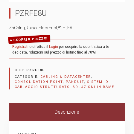
PZRFE8U
ZnCblng,RaisedFloorEncl,8″,Hi,EA
SCOPRI IL PREZZO!
Registrati
o effettua il
Login
per scoprire la scontistica a te
dedicata, riduzioni sul prezzo di listino fino al 70%!
COD:
PZRFE8U
CATEGORIE:
CABLING & DATACENTER
,
CONSOLIDATION POINT
,
PANDUIT
,
SISTEMI DI
CABLAGGIO STRUTTURATO
,
SOLUZIONI IN RAME
Descrizione