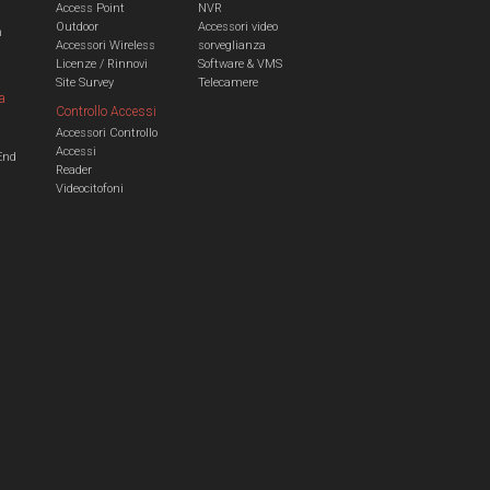
Access Point
NVR
Outdoor
Accessori video
n
Accessori Wireless
sorveglianza
Licenze / Rinnovi
Software & VMS
Site Survey
Telecamere
a
Controllo Accessi
Accessori Controllo
a
Accessi
End
Reader
Videocitofoni
m