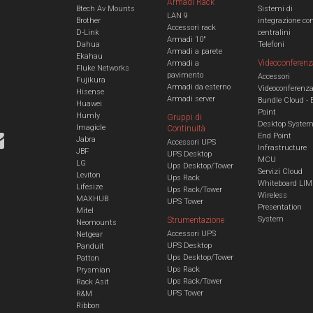
Armadi Rack
Btech Av Mounts
Sistemi di
LAN 9
Brother
integrazione co
Accessori rack
D-Link
centralini
Armadi 10"
Dahua
Telefoni
Armadi a parete
Ekahau
Videoconferenz
Armadi a
Fluke Networks
pavimento
Accessori
Fujikura
Armadi da esterno
Videoconferenz
Hisense
Armadi server
Bundle Cloud - 
Huawei
Point
Humly
Gruppi di
Desktop Syste
Imagicle
Continuità
End Point
Jabra
Accessori UPS
Infrastructure
JBF
UPS Desktop
MCU
LG
Ups Desktop/Tower
Servizi Cloud
Leviton
Ups Rack
Whiteboard LIM
Lifesize
Ups Rack/Tower
Wireless
MAXHUB
UPS Tower
Presentation
Mitel
System
Strumentazione
Neomounts
Accessori UPS
Netgear
UPS Desktop
Panduit
Ups Desktop/Tower
Patton
Ups Rack
Prysmian
Ups Rack/Tower
Rack Asit
UPS Tower
R&M
Ribbon