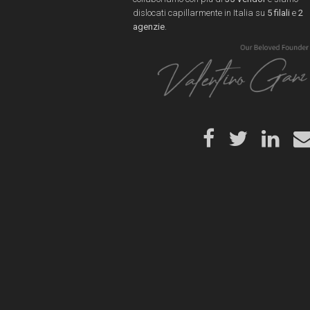
dislocati capillarmente in Italia su
5 filali
e
2
agenzie
.