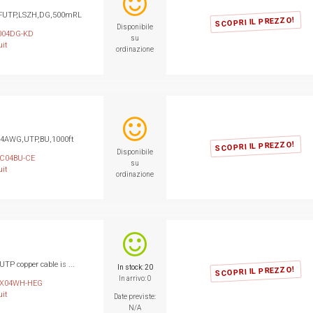
,FUTP,LSZH,DG,500mRL
SCOPRI IL PREZZO!
Disponibile
004DG-KD
su
it
ordinazione
24AWG,UTP,BU,1000ft
SCOPRI IL PREZZO!
Disponibile
C04BU-CE
su
it
ordinazione
P copper cable is ...
In stock: 20
SCOPRI IL PREZZO!
In arrivo: 0
X04WH-HEG
it
Date previste:
N/A