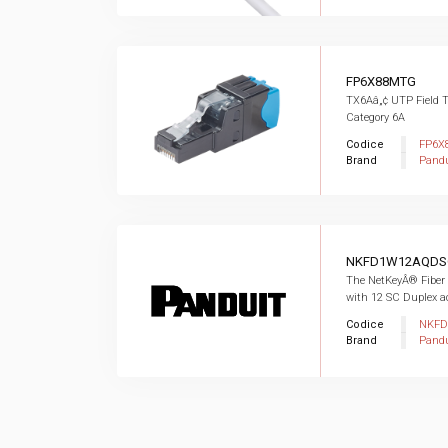
FP6X88MTG
TX6Aâ„¢ UTP Field T
Category 6A
Codice
FP6X
Brand
Pandu
NKFD1W12AQDS
The NetKeyÂ® Fiber
with 12 SC Duplex ad
Codice
NKFD
Brand
Pandu