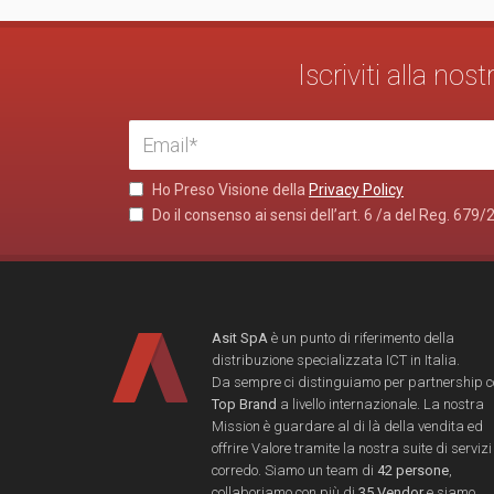
Iscriviti alla no
Ho Preso Visione della
Privacy Policy
Do il consenso ai sensi dell’art. 6 /a del Reg. 679/
Asit SpA
è un punto di riferimento della
distribuzione specializzata ICT in Italia.
Da sempre ci distinguiamo per partnership 
Top Brand
a livello internazionale. La nostra
Mission è guardare al di là della vendita ed
offrire Valore tramite la nostra suite di servizi
corredo. Siamo un team di
42 persone
,
collaboriamo con più di
35 Vendor
e siamo