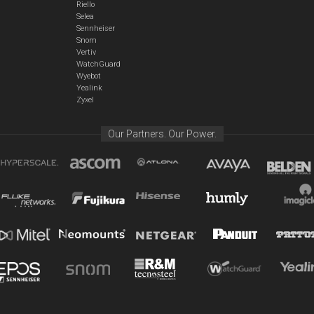
Riello
Selea
Sennheiser
Snom
Vertiv
WatchGuard
Wyebot
Yealink
Zyxel