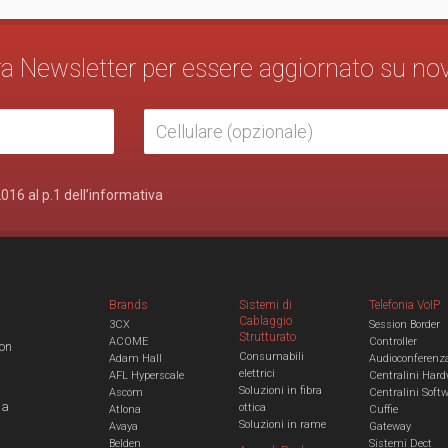
stra Newsletter per essere aggiornato su no
2016 al p.1 dell’informativa
Brands
Sistemi di
Telefonia VoIP
Cablaggio
3CX
Session Border
Strutturato
ACOME
Controller
con
Consumabili
Adam Hall
Audioconferenz
elettrici
AFL Hyperscale
Centralini Hard
Soluzioni in fibra
Ascom
Centralini Soft
 a
ottica
Atlona
Cuffie
Soluzioni in rame
Avaya
Gateway
Belden
Sistemi Dect