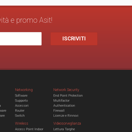
vità e promo Asit!
Networking
Network Security
Software
End Point Protection
Supporto
Multifactor
a
Accessori
Authentication
ware
Router
Firewall
ware
Switch
Licenze e Rinnovi
Wireless
Videosorveglianza
Access Point Indoor
Lettura Targhe