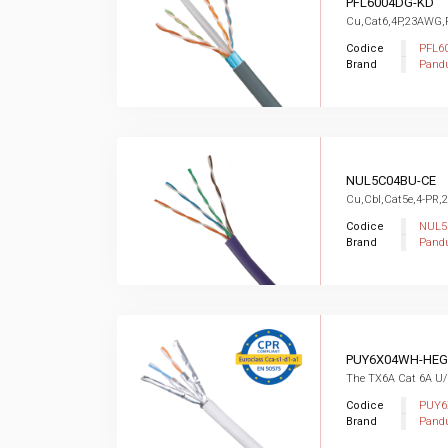
PFL6004DG-KD
Cu,Cat6,4P,23AWG
Codice
PFL6
Brand
Pandu
NUL5C04BU-CE
Cu,Cbl,Cat5e,4-PR,
Codice
NUL5
Brand
Pandu
PUY6X04WH-HEG
The TX6A Cat 6A U/UT
Codice
PUY6
Brand
Pandu