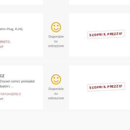
erm Plug, RJ45,
SCOPRI IL PREZZO!
Disponibile
su
88MTG
ordinazione
it
CZ
 Drawer comes preloaded
SCOPRI IL PREZZO!
apters ...
Disponibile
su
1W12AQDSCZ
ordinazione
it