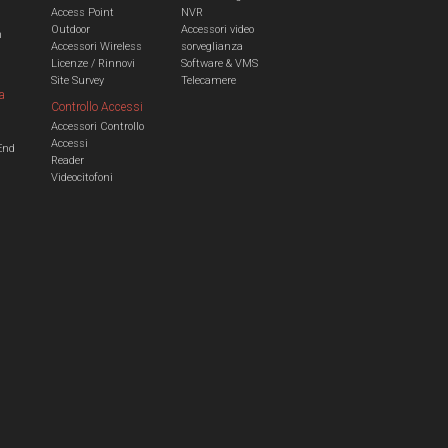
Access Point
NVR
Outdoor
Accessori video
n
Accessori Wireless
sorveglianza
Licenze / Rinnovi
Software & VMS
Site Survey
Telecamere
a
Controllo Accessi
Accessori Controllo
a
Accessi
End
Reader
Videocitofoni
m