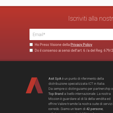
Iscriviti alla no
Ho Preso Visione della
Privacy Policy
Do il consenso ai sensi dell’art. 6 /a del Reg. 679/
Asit SpA
è un punto di riferimento della
distribuzione specializzata ICT in Italia.
Da sempre ci distinguiamo per partnership 
Top Brand
a livello internazionale. La nostra
Mission è guardare al di là della vendita ed
offrire Valore tramite la nostra suite di servizi
corredo. Siamo un team di
42 persone
,