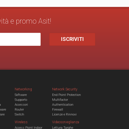
vità e promo Asit!
Networking
Network Security
Software
End Point Protection
Supporto
Multifactor
a
Accessori
Authentication
ware
Router
Firewall
ware
Switch
Licenze e Rinnovi
Wireless
Videosorveglianza
Access Point Indoor
Lettura Targhe