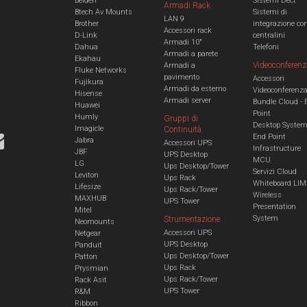
Belden
Sistemi Dect
Armadi Rack
Btech Av Mounts
Sistemi di
LAN 9
Brother
integrazione co
Accessori rack
D-Link
centralini
Armadi 10"
Dahua
Telefoni
Armadi a parete
Ekahau
Videoconferenz
Armadi a
Fluke Networks
pavimento
Accessori
Fujikura
Armadi da esterno
Videoconferenz
Hisense
Armadi server
Bundle Cloud - 
Huawei
Point
Humly
Gruppi di
Desktop Syste
Imagicle
Continuità
End Point
Jabra
Accessori UPS
Infrastructure
JBF
UPS Desktop
MCU
LG
Ups Desktop/Tower
Servizi Cloud
Leviton
Ups Rack
Whiteboard LIM
Lifesize
Ups Rack/Tower
Wireless
MAXHUB
UPS Tower
Presentation
Mitel
System
Strumentazione
Neomounts
Accessori UPS
Netgear
UPS Desktop
Panduit
Ups Desktop/Tower
Patton
Ups Rack
Prysmian
Ups Rack/Tower
Rack Asit
UPS Tower
R&M
Ribbon