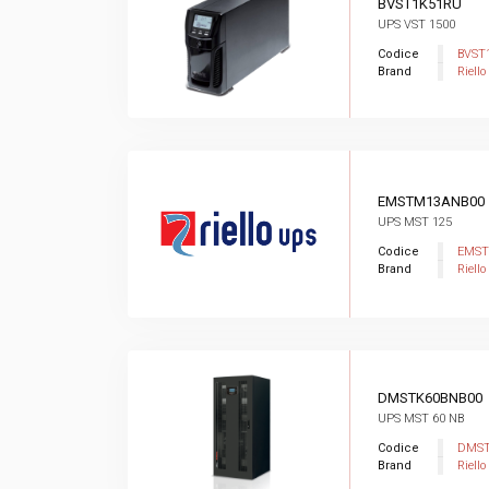
BVST1K51RU
UPS VST 1500
Codice
BVST
Brand
Riello
EMSTM13ANB00
UPS MST 125
Codice
EMST
Brand
Riello
DMSTK60BNB00
UPS MST 60 NB
Codice
DMST
Brand
Riello