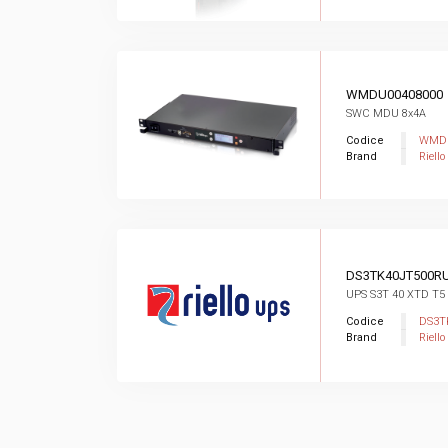
WMDU00408000
SWC MDU 8x4A
Codice
WMDU
Brand
Riello
DS3TK40JT500R
UPS S3T 40 XTD T5
Codice
DS3T
Brand
Riello