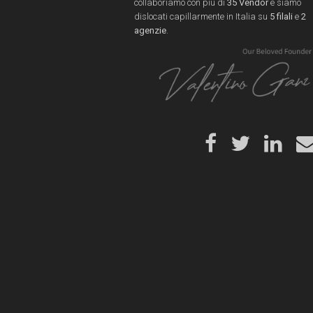
collaboriamo con più di
35 Vendor
e siamo
dislocati capillarmente in Italia su
5 filali
e
2
agenzie
.