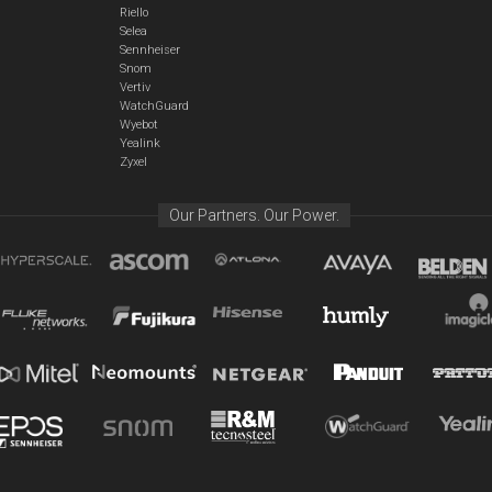
Riello
Selea
Sennheiser
Snom
Vertiv
WatchGuard
Wyebot
Yealink
Zyxel