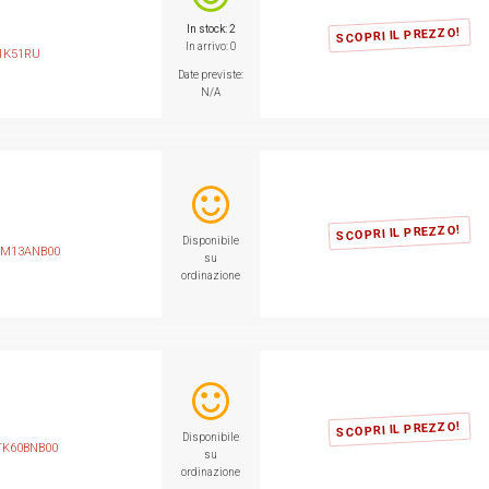
In stock: 2
SCOPRI IL PREZZO!
In arrivo: 0
1K51RU
Date previste:
N/A
SCOPRI IL PREZZO!
Disponibile
M13ANB00
su
ordinazione
SCOPRI IL PREZZO!
Disponibile
K60BNB00
su
ordinazione