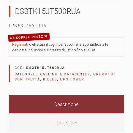
DS3TK15JT500RUA
UPS S3T 15 XTD T5
SCOPRI IL PREZZO!
Registrati
o effettua il
Login
per scoprire la scontistica a te
dedicata, riduzioni sul prezzo di listino fino al 70%!
COD:
DS3TK15JT500RUA
CATEGORIE:
CABLING & DATACENTER
,
GRUPPI DI
CONTINUITÀ
,
RIELLO
,
UPS TOWER
Descrizione
DataSheet