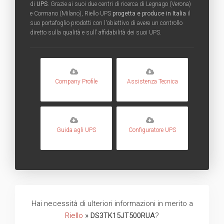
di
UPS
. Grazie ai suoi due centri di ricerca di Legnago (Verona)
e Cormano (Milano), Riello UPS
progetta e produce in Italia
il
suo portafoglio prodotti con l'obiettivo di avere un controllo
diretto sulla qualità e sull’ affidabilità dei suoi UPS.
Company Profile
Assistenza Tecnica
Guida agli UPS
Configuratore UPS
Hai necessità di ulteriori informazioni in merito a
Riello
» DS3TK15JT500RUA
?