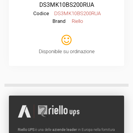
DS3MK10BS200RUA
Codice
DS3MK10BS200RUA
Brand
Riello
Disponibile su ordinazione
Riello UPS
è una delle
aziende leader
in Europa nella fornitura