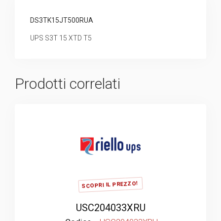
DS3TK15JT500RUA
UPS S3T 15 XTD T5
Prodotti correlati
SCOPRI IL PREZZO!
USC204033XRU