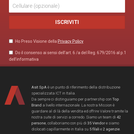
Ho Preso Visione della
Privacy Policy
Do il consenso ai sensi dell’art. 6 /a del Reg. 679/2016 al p.1
dell’informativa
Asit SpA
è un punto di riferimento della distribuzione
specializzata ICT in Italia.
Da sempre ci distinguiamo per partnership con
Top
Brand
a livello internazionale. La nostra Mission è
guardare al di là della vendita ed offrire Valore tramite la
nostra suite di servizi a corredo. Siamo un team di
42
persone
, collaboriamo con più di
35 Vendor
e siamo
dislocati capillarmente in Italia su
5 filali
e
2 agenzie
.