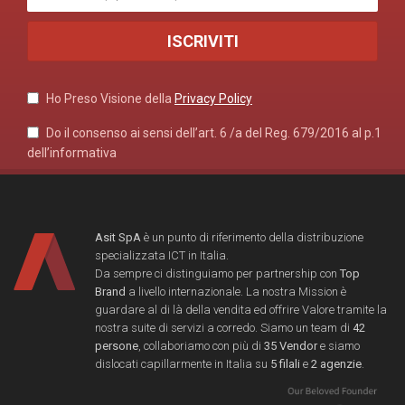
Ho Preso Visione della
Privacy Policy
Do il consenso ai sensi dell’art. 6 /a del Reg. 679/2016 al p.1
dell’informativa
Asit SpA
è un punto di riferimento della distribuzione
specializzata ICT in Italia.
Da sempre ci distinguiamo per partnership con
Top
Brand
a livello internazionale. La nostra Mission è
guardare al di là della vendita ed offrire Valore tramite la
nostra suite di servizi a corredo. Siamo un team di
42
persone
, collaboriamo con più di
35 Vendor
e siamo
dislocati capillarmente in Italia su
5 filali
e
2 agenzie
.