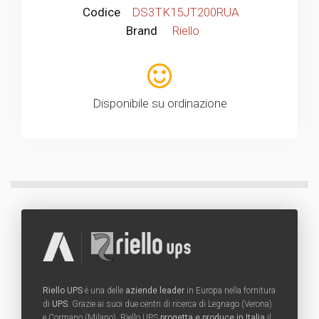
Codice
DS3TK15JT200RUA
Brand
Riello
Disponibile su ordinazione
Riello UPS
è una delle
aziende leader
in Europa nella fornitura
di
UPS
. Grazie ai suoi due centri di ricerca di Legnago (Verona)
e Cormano (Milano), Riello UPS
progetta e produce in Italia
il