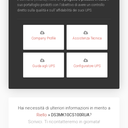
suo portafoglio prodotti con l'obiettivo di avere un controllo
diretto sulla qualità e sull’ affidabilità dei suoi UPS.
Company Profile
Assistenza Tecnica
Guida agli UPS
Configuratore UPS
Hai necessità di ulteriori informazioni in merito a
Riello
» DS3MK10CS100RUA
?
Scrivici. Ti ricontatteremo in giornata!