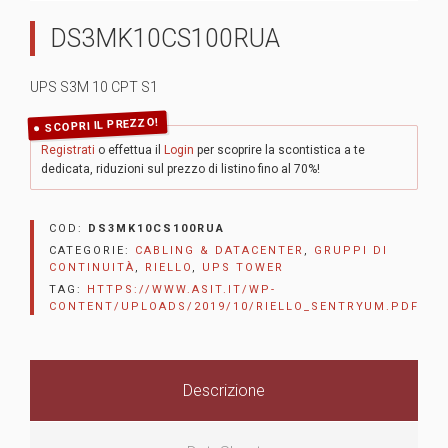
DS3MK10CS100RUA
UPS S3M 10 CPT S1
SCOPRI IL PREZZO!
Registrati
o effettua il
Login
per scoprire la scontistica a te
dedicata, riduzioni sul prezzo di listino fino al 70%!
COD:
DS3MK10CS100RUA
CATEGORIE:
CABLING & DATACENTER
,
GRUPPI DI
CONTINUITÀ
,
RIELLO
,
UPS TOWER
TAG:
HTTPS://WWW.ASIT.IT/WP-
CONTENT/UPLOADS/2019/10/RIELLO_SENTRYUM.PDF
Descrizione