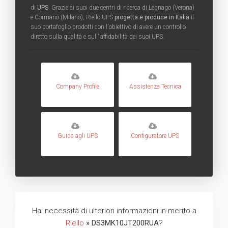
di
UPS
. Grazie ai suoi due centri di ricerca di Legnago (Verona)
e Cormano (Milano), Riello UPS
progetta e produce in Italia
il
suo portafoglio prodotti con l'obiettivo di avere un controllo
diretto sulla qualità e sull’ affidabilità dei suoi UPS.
Company Profile
Assistenza Tecnica
Guida agli UPS
Configuratore UPS
Hai necessità di ulteriori informazioni in merito a
Riello
» DS3MK10JT200RUA
?