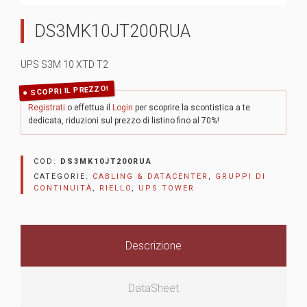
DS3MK10JT200RUA
UPS S3M 10 XTD T2
SCOPRI IL PREZZO!
Registrati
o effettua il
Login
per scoprire la scontistica a te
dedicata, riduzioni sul prezzo di listino fino al 70%!
COD:
DS3MK10JT200RUA
CATEGORIE:
CABLING & DATACENTER
,
GRUPPI DI
CONTINUITÀ
,
RIELLO
,
UPS TOWER
Descrizione
DataSheet