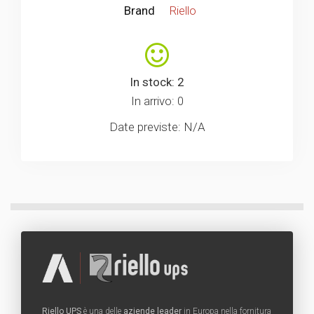
Brand
Riello
In stock: 2
In arrivo: 0
Date previste: N/A
Riello UPS
è una delle
aziende leader
in Europa nella fornitura