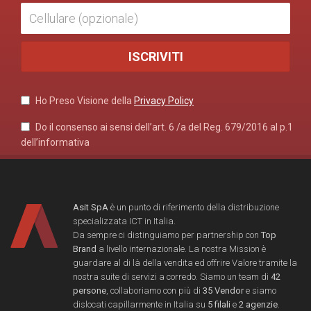
Ho Preso Visione della
Privacy Policy
Do il consenso ai sensi dell’art. 6 /a del Reg. 679/2016 al p.1
dell’informativa
Asit SpA
è un punto di riferimento della distribuzione
specializzata ICT in Italia.
Da sempre ci distinguiamo per partnership con
Top
Brand
a livello internazionale. La nostra Mission è
guardare al di là della vendita ed offrire Valore tramite la
nostra suite di servizi a corredo. Siamo un team di
42
persone
, collaboriamo con più di
35 Vendor
e siamo
dislocati capillarmente in Italia su
5 filali
e
2 agenzie
.