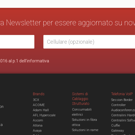
stra Newsletter per essere aggiornato su no
2016 al p.1 dell’informativa
Brands
Sistemi di
Telefonia VoIP
Cablaggio
3CX
Session Border
Strutturato
ACOME
Controller
con
Consumabili
Adam Hall
Audioconferenz
elettrici
AFL Hyperscale
Centralini Hard
Soluzioni in fibra
Ascom
Centralini Soft
 a
ottica
Atlona
Cuffie
Soluzioni in rame
Avaya
Gateway