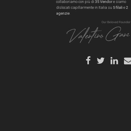
collaboriamo con più di
35 Vendor
e siamo
dislocati capillarmente in Italia su
5 filali
e
2
agenzie
.