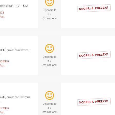
re montanti 19" - 33U
SCOPRI IL PREZZO!
Disponibile
073
su
Asit
ordinazione
a 33U, profondo 600mm,
SCOPRI IL PREZZO!
m
Disponibile
su
633NL9
ordinazione
Asit
a 47U, profondo 1000mm,
SCOPRI IL PREZZO!
m
Disponibile
su
147NL9
ordinazione
Asit