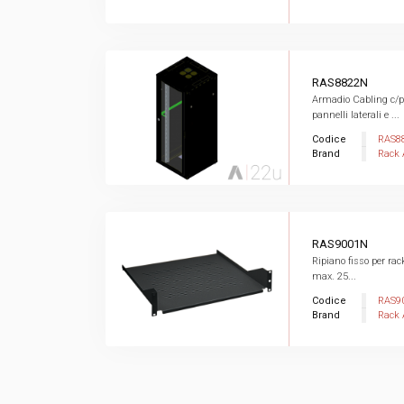
RAS8822N
Armadio Cabling c/po
pannelli laterali e ...
Codice
RAS8
Brand
Rack 
RAS9001N
Ripiano fisso per ra
max. 25...
Codice
RAS9
Brand
Rack 