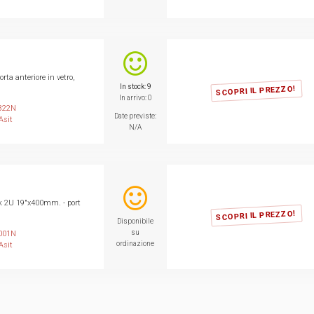
rta anteriore in vetro,
In stock: 9
SCOPRI IL PREZZO!
In arrivo: 0
822N
Date previste:
Asit
N/A
ck 2U 19"x400mm. - port
SCOPRI IL PREZZO!
Disponibile
su
001N
ordinazione
Asit