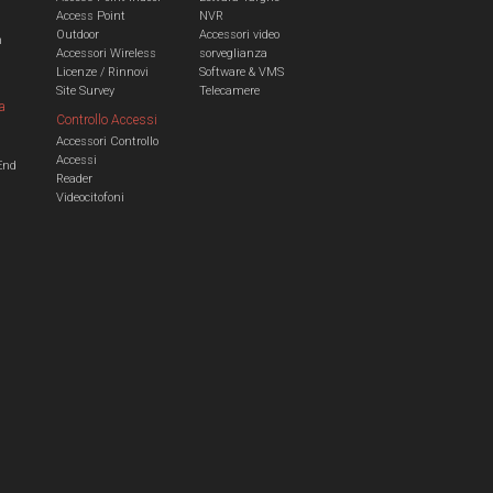
Access Point
NVR
Outdoor
Accessori video
n
Accessori Wireless
sorveglianza
Licenze / Rinnovi
Software & VMS
Site Survey
Telecamere
a
Controllo Accessi
Accessori Controllo
a
Accessi
End
Reader
Videocitofoni
m