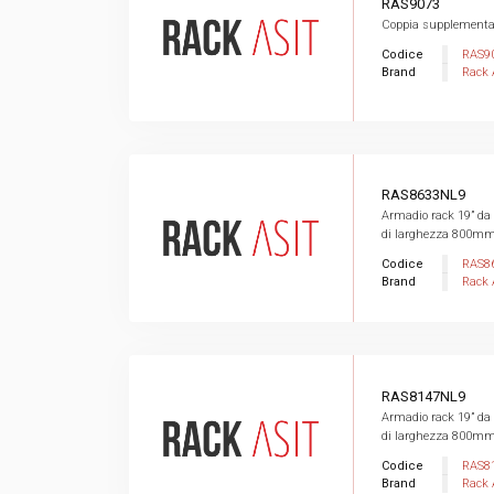
RAS9073
Coppia supplementa
Codice
RAS9
Brand
Rack 
RAS8633NL9
Armadio rack 19” d
di larghezza 800m
Codice
RAS8
Brand
Rack 
RAS8147NL9
Armadio rack 19” d
di larghezza 800m
Codice
RAS8
Brand
Rack 