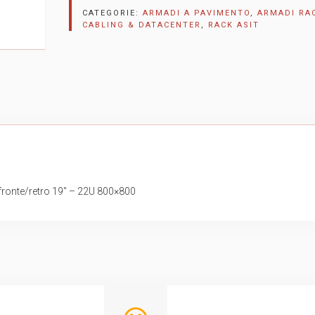
CATEGORIE:
ARMADI A PAVIMENTO
,
ARMADI RA
CABLING & DATACENTER
,
RACK ASIT
fronte/retro 19″ – 22U 800×800