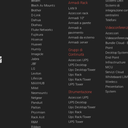
Belden
Sistemi Dect
Armadi Rack
Btech Av Mounts
Sistemi di
LAN 9
Brother
integrazione co
Accessori rack
D-Link
centralini
Armadi 10"
Dahua
Telefoni
Armadi a parete
Ekahau
Videoconferenz
Armadi a
Fluke Networks
pavimento
Accessori
Fujikura
Armadi da esterno
Videoconferenz
Hisense
Armadi server
Bundle Cloud - 
Huawei
Point
Humly
Gruppi di
Desktop Syste
Imagicle
Continuità
End Point
Jabra
Accessori UPS
Infrastructure
JBF
UPS Desktop
MCU
LG
Ups Desktop/Tower
Servizi Cloud
Leviton
Ups Rack
Whiteboard LIM
Lifesize
Ups Rack/Tower
Wireless
MAXHUB
UPS Tower
Presentation
Mitel
System
Strumentazione
Neomounts
Accessori UPS
Netgear
UPS Desktop
Panduit
Ups Desktop/Tower
Patton
Ups Rack
Prysmian
Ups Rack/Tower
Rack Asit
UPS Tower
R&M
Ribbon