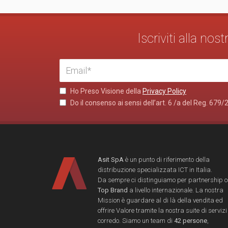
Iscriviti alla no
Ho Preso Visione della
Privacy Policy
Do il consenso ai sensi dell’art. 6 /a del Reg. 679/
Asit SpA
è un punto di riferimento della
distribuzione specializzata ICT in Italia.
Da sempre ci distinguiamo per partnership 
Top Brand
a livello internazionale. La nostra
Mission è guardare al di là della vendita ed
offrire Valore tramite la nostra suite di servizi
corredo. Siamo un team di
42 persone
,