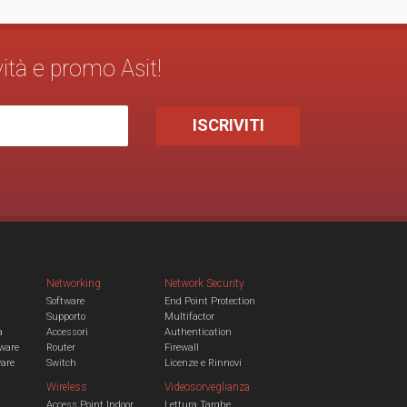
vità e promo Asit!
Networking
Network Security
Software
End Point Protection
Supporto
Multifactor
a
Accessori
Authentication
ware
Router
Firewall
ware
Switch
Licenze e Rinnovi
Wireless
Videosorveglianza
Access Point Indoor
Lettura Targhe