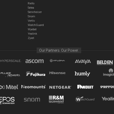
Riello
Selea
Sennheiser
Snom
Vertiv
WatchGuard
Wyebot
Yealink
Zyxel