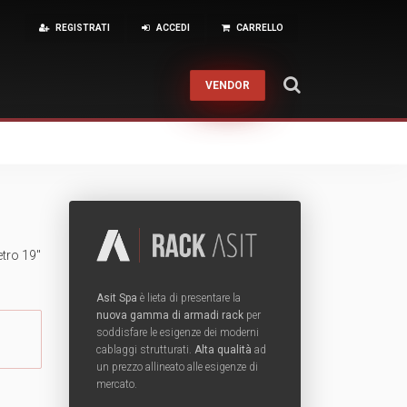
REGISTRATI
ACCEDI
CARRELLO
VENDOR
About
Financial Reporting
Pre-Sales
Contatti
Help Desk
Calendario corsi
ZIONE
RKPLACE MANAGEMENT
ione rame e fibra
kspace Hardware
Condizioni di Vendita
Training
Back
 sistemi in Fibra Ottica
kspace Licenze
etro 19″
ne sistemi in Rame
Fusione
RMA
Back
Asit Spa
è lieta di presentare la
nuova gamma di armadi rack
per
soddisfare le esigenze dei moderni
Interventi On-Site
Cabling & Datacenter
cablaggi strutturati.
Alta qualità
ad
un prezzo allineato alle esigenze di
Servizi Finanziari
UCC
mercato.