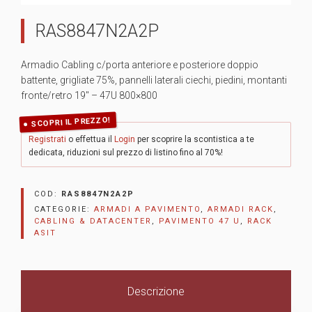
RAS8847N2A2P
Armadio Cabling c/porta anteriore e posteriore doppio
battente, grigliate 75%, pannelli laterali ciechi, piedini, montanti
fronte/retro 19″ – 47U 800×800
SCOPRI IL PREZZO!
Registrati
o effettua il
Login
per scoprire la scontistica a te
dedicata, riduzioni sul prezzo di listino fino al 70%!
COD:
RAS8847N2A2P
CATEGORIE:
ARMADI A PAVIMENTO
,
ARMADI RACK
,
CABLING & DATACENTER
,
PAVIMENTO 47 U
,
RACK
ASIT
Descrizione