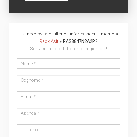
Hai necessità di ulteriori informazioni in merito a
Rack Asit
» RAS8847N2A2P
?
Scrivici. Ti ricontatteremo in giornata!
Nome
Cognome
Email
address
Azienda
Telefono