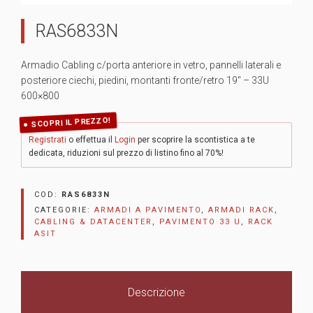
RAS6833N
Armadio Cabling c/porta anteriore in vetro, pannelli laterali e
posteriore ciechi, piedini, montanti fronte/retro 19″ – 33U
600×800
SCOPRI IL PREZZO!
Registrati
o effettua il
Login
per scoprire la scontistica a te
dedicata, riduzioni sul prezzo di listino fino al 70%!
COD:
RAS6833N
CATEGORIE:
ARMADI A PAVIMENTO
,
ARMADI RACK
,
CABLING & DATACENTER
,
PAVIMENTO 33 U
,
RACK
ASIT
Descrizione