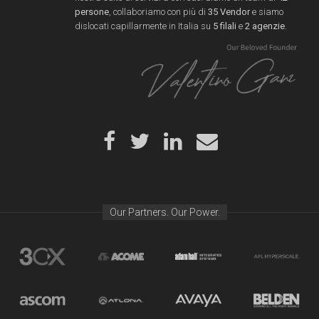
persone
, collaboriamo con più di
35 Vendor
e siamo
dislocati capillarmente in Italia su
5 filali
e
2 agenzie
.