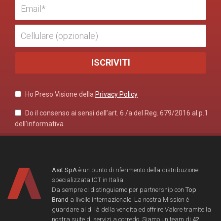
Ho Preso Visione della
Privacy Policy
Do il consenso ai sensi dell’art. 6 /a del Reg. 679/2016 al p.1
dell’informativa
Asit SpA
è un punto di riferimento della distribuzione
specializzata ICT in Italia.
Da sempre ci distinguiamo per partnership con
Top
Brand
a livello internazionale. La nostra Mission è
guardare al di là della vendita ed offrire Valore tramite la
nostra suite di servizi a corredo. Siamo un team di
42