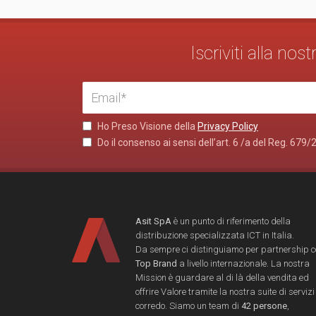
Iscriviti alla no
Ho Preso Visione della
Privacy Policy
Do il consenso ai sensi dell’art. 6 /a del Reg. 679/
Asit SpA
è un punto di riferimento della
distribuzione specializzata ICT in Italia.
Da sempre ci distinguiamo per partnership 
Top Brand
a livello internazionale. La nostra
Mission è guardare al di là della vendita ed
offrire Valore tramite la nostra suite di servizi
corredo. Siamo un team di
42 persone
,