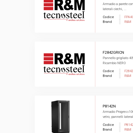
Armadio a parete con 
laterali ciechi, ...
Codice
FPA4
Brand
R&M
F2842GRICN
Pannello grigliato 
Ricambio NERO
Codice
F284
Brand
R&M
P8142N
Armadio Progress1000
vetro, pannelli laterali
Codice
P814
Brand
R&M