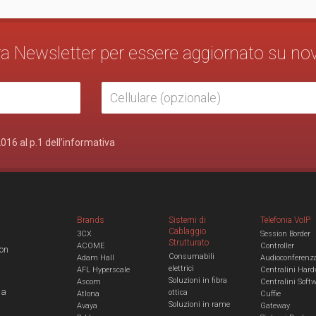
stra Newsletter per essere aggiornato su no
2016 al p.1 dell’informativa
Brands
Sistemi di
Telefonia VoIP
Cablaggio
3CX
Session Border
Strutturato
ACOME
Controller
con
Consumabili
Adam Hall
Audioconferenz
elettrici
AFL Hyperscale
Centralini Hard
Soluzioni in fibra
Ascom
Centralini Soft
 a
ottica
Atlona
Cuffie
Soluzioni in rame
Avaya
Gateway