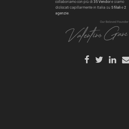
collaboriamo con più di
35 Vendor
e siamo
dislocati capillarmente in Italia su
5 filali
e
2
agenzie
.