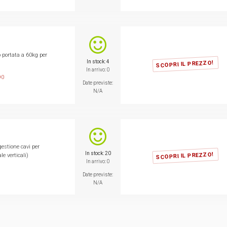
 portata a 60kg per
In stock: 4
SCOPRI IL PREZZO!
In arrivo: 0
90
Date previste:
N/A
gestione cavi per
In stock: 20
SCOPRI IL PREZZO!
e verticali)
In arrivo: 0
9
Date previste:
N/A