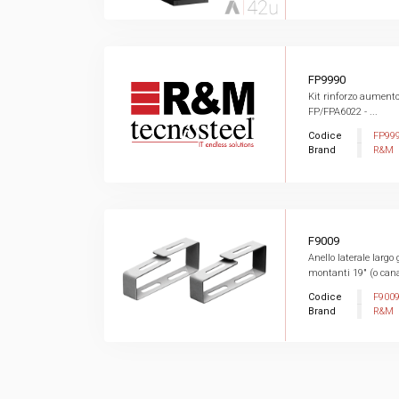
FP9990
Kit rinforzo aumento
FP/FPA6022 - ...
Codice
FP99
Brand
R&M
F9009
Anello laterale largo 
montanti 19" (o canal
Codice
F900
Brand
R&M