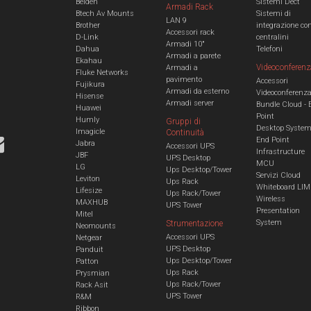
Belden
Sistemi Dect
Armadi Rack
Btech Av Mounts
Sistemi di
LAN 9
Brother
integrazione co
Accessori rack
D-Link
centralini
Armadi 10"
Dahua
Telefoni
Armadi a parete
Ekahau
Videoconferenz
Armadi a
Fluke Networks
pavimento
Accessori
Fujikura
Armadi da esterno
Videoconferenz
Hisense
Armadi server
Bundle Cloud - 
Huawei
Point
Humly
Gruppi di
Desktop Syste
Imagicle
Continuità
End Point
Jabra
Accessori UPS
Infrastructure
JBF
UPS Desktop
MCU
LG
Ups Desktop/Tower
Servizi Cloud
Leviton
Ups Rack
Whiteboard LIM
Lifesize
Ups Rack/Tower
Wireless
MAXHUB
UPS Tower
Presentation
Mitel
System
Strumentazione
Neomounts
Accessori UPS
Netgear
UPS Desktop
Panduit
Ups Desktop/Tower
Patton
Ups Rack
Prysmian
Ups Rack/Tower
Rack Asit
UPS Tower
R&M
Ribbon