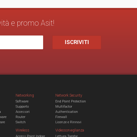
vità e promo Asit!
Networking
Network Security
Software
End Point Protection
Supporto
Multifactor
a
Accessori
Authentication
ware
Router
Firewall
ware
Switch
Licenze e Rinnovi
Wireless
Videosorveglianza
Access Point Indoor
Lettura Targhe