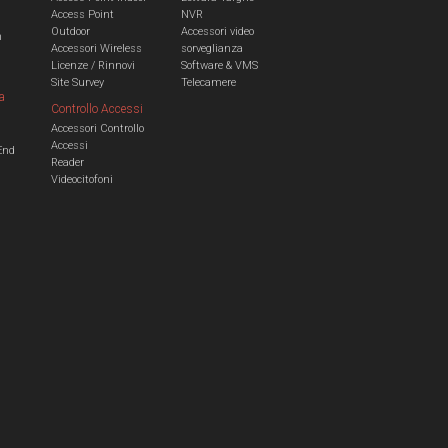
Access Point
NVR
Outdoor
Accessori video
n
Accessori Wireless
sorveglianza
Licenze / Rinnovi
Software & VMS
Site Survey
Telecamere
a
Controllo Accessi
Accessori Controllo
a
Accessi
End
Reader
Videocitofoni
m