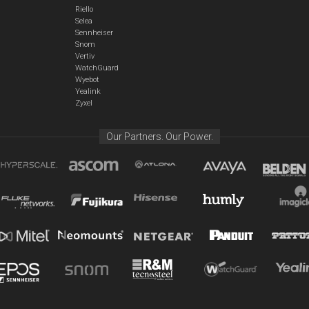
Riello
Selea
Sennheiser
Snom
Vertiv
WatchGuard
Wyebot
Yealink
Zyxel