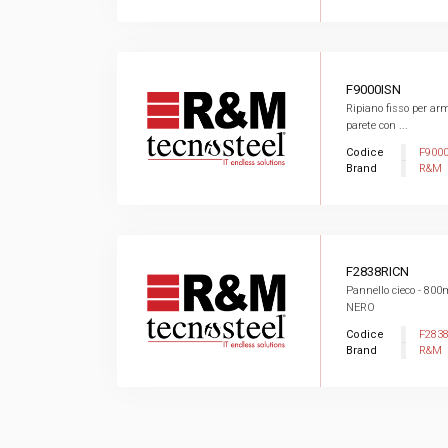
F9000ISN
Ripiano fisso per ar
parete con ...
Codice
F900
Brand
R&M
F2838RICN
Pannello cieco - 80
NERO
Codice
F283
Brand
R&M