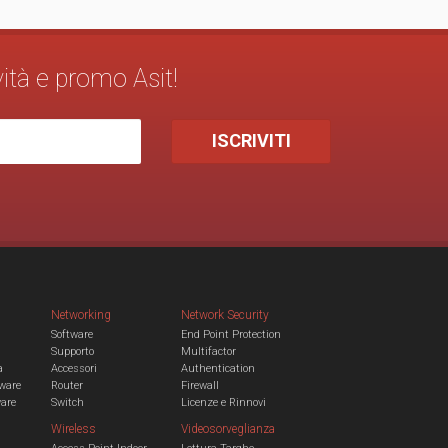
vità e promo Asit!
Networking
Network Security
Software
End Point Protection
Supporto
Multifactor
a
Accessori
Authentication
ware
Router
Firewall
ware
Switch
Licenze e Rinnovi
Wireless
Videosorveglianza