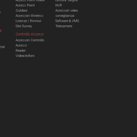
Access Point Indoor
Lettura Targhe
Access Point
NVR
Outdoor
Accessori video
n
Accessori Wireless
sorveglianza
Licenze / Rinnovi
Software & VMS
Site Survey
Telecamere
a
Controllo Accessi
Accessori Controllo
a
Accessi
End
Reader
Videocitofoni
m