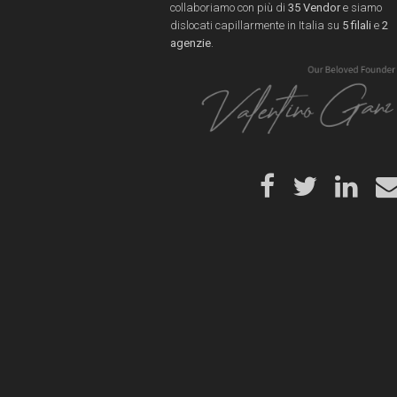
collaboriamo con più di
35 Vendor
e siamo
dislocati capillarmente in Italia su
5 filali
e
2
agenzie
.