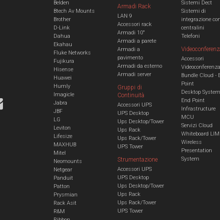
Belden
Sistemi Dect
Armadi Rack
Btech Av Mounts
Sistemi di
LAN 9
Brother
integrazione co
Accessori rack
D-Link
centralini
Armadi 10"
Dahua
Telefoni
Armadi a parete
Ekahau
Videoconferenz
Armadi a
Fluke Networks
pavimento
Accessori
Fujikura
Armadi da esterno
Videoconferenz
Hisense
Armadi server
Bundle Cloud - 
Huawei
Point
Humly
Gruppi di
Desktop Syste
Imagicle
Continuità
End Point
Jabra
Accessori UPS
Infrastructure
JBF
UPS Desktop
MCU
LG
Ups Desktop/Tower
Servizi Cloud
Leviton
Ups Rack
Whiteboard LIM
Lifesize
Ups Rack/Tower
Wireless
MAXHUB
UPS Tower
Presentation
Mitel
System
Strumentazione
Neomounts
Accessori UPS
Netgear
UPS Desktop
Panduit
Ups Desktop/Tower
Patton
Ups Rack
Prysmian
Ups Rack/Tower
Rack Asit
UPS Tower
R&M
Ribbon