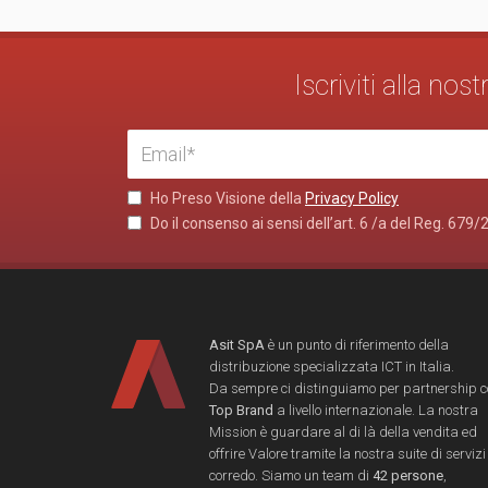
Iscriviti alla no
Ho Preso Visione della
Privacy Policy
Do il consenso ai sensi dell’art. 6 /a del Reg. 679/
Asit SpA
è un punto di riferimento della
distribuzione specializzata ICT in Italia.
Da sempre ci distinguiamo per partnership 
Top Brand
a livello internazionale. La nostra
Mission è guardare al di là della vendita ed
offrire Valore tramite la nostra suite di servizi
corredo. Siamo un team di
42 persone
,