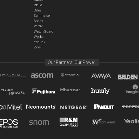
Riello
Selea
Sennheiser
Snom
Vertiv
WatchGuard
Wyebot
Yealink
Zyxel