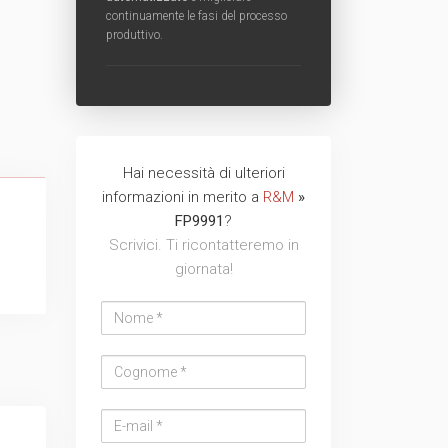
continuamente le fasi del processo
TVCC
Back
produttivo.
Networking
AV
Hai necessità di ulteriori
Back
Nome
Cognome
Email
Azienda
Telefono
Messaggio
Messaggio
informazioni in merito a
R&M
»
address
FP9991
?
Scrivici. Ti ricontatteremo in
giornata!