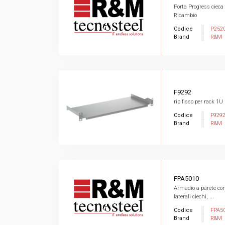
Porta Progress ciec
Ricambio
Codice
P252
Brand
R&M
F9292
rip fisso per rack 
Codice
F929
Brand
R&M
FPA5010
Armadio a parete con 
laterali ciechi, ...
Codice
FPA5
Brand
R&M