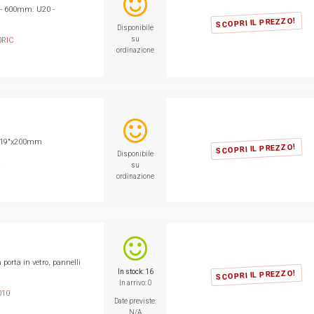
a - 600mm. U20 -
SCOPRI IL PREZZO!
Disponibile
su
0RIC
ordinazione
1U 19"x200mm
SCOPRI IL PREZZO!
Disponibile
2
su
ordinazione
porta in vetro, pannelli
In stock: 16
SCOPRI IL PREZZO!
In arrivo: 0
010
Date previste:
N/A