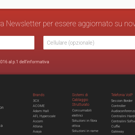
stra Newsletter per essere aggiornato su no
2016 al p.1 dell’informativa
Brands
Sistemi di
Telefonia VoIP
Cablaggio
3CX
Session Border
Strutturato
ACOME
Controller
con
Consumabili
Adam Hall
Audioconferenz
elettrici
AFL Hyperscale
Centralini Hard
Soluzioni in fibra
Ascom
Centralini Soft
 a
ottica
Atlona
Cuffie
Soluzioni in rame
Avaya
Gateway