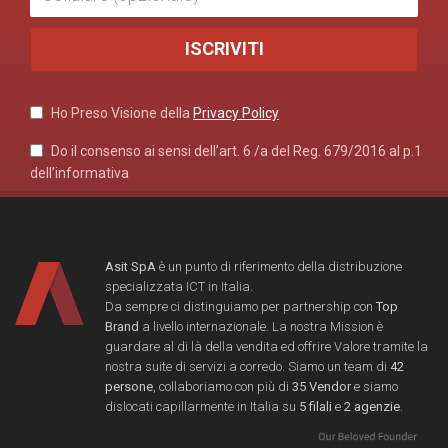
Ho Preso Visione della
Privacy Policy
Do il consenso ai sensi dell’art. 6 /a del Reg. 679/2016 al p.1
dell’informativa
Asit SpA
è un punto di riferimento della distribuzione
specializzata ICT in Italia.
Da sempre ci distinguiamo per partnership con
Top
Brand
a livello internazionale. La nostra Mission è
guardare al di là della vendita ed offrire Valore tramite la
nostra suite di servizi a corredo. Siamo un team di
42
persone
, collaboriamo con più di
35 Vendor
e siamo
dislocati capillarmente in Italia su
5 filali
e
2 agenzie
.