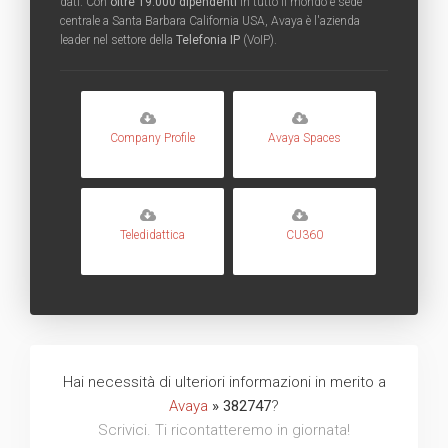
dati. Con
oltre 19.000 dipendenti
in tutto il mondo e sede
centrale a Santa Barbara California USA, Avaya è l'azienda
leader nel settore della
Telefonia IP
(VoIP).
Company Profile
Avaya Spaces
Teledidattica
CU360
Hai necessità di ulteriori informazioni in merito a
Avaya
» 382747
?
Scrivici. Ti ricontatteremo in giornata!