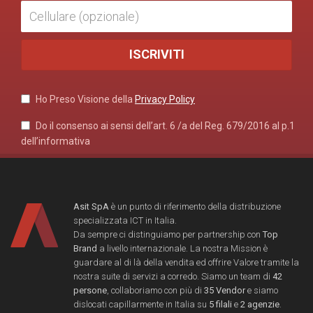
Ho Preso Visione della
Privacy Policy
Do il consenso ai sensi dell’art. 6 /a del Reg. 679/2016 al p.1
dell’informativa
Asit SpA
è un punto di riferimento della distribuzione
specializzata ICT in Italia.
Da sempre ci distinguiamo per partnership con
Top
Brand
a livello internazionale. La nostra Mission è
guardare al di là della vendita ed offrire Valore tramite la
nostra suite di servizi a corredo. Siamo un team di
42
persone
, collaboriamo con più di
35 Vendor
e siamo
dislocati capillarmente in Italia su
5 filali
e
2 agenzie
.