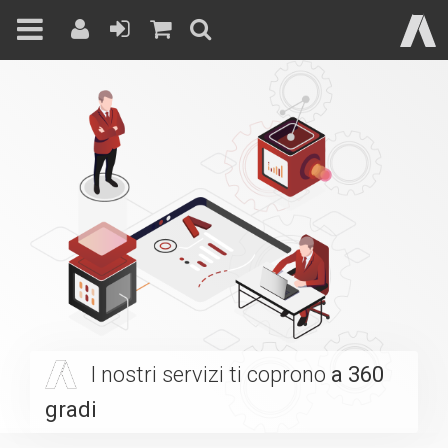
Skip
to
content
I nostri servizi ti coprono
a 360
gradi