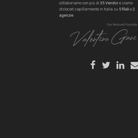
collaboriamo con più di
35 Vendor
e siamo
dislocati capillarmente in Italia su
5 filali
e
2
agenzie
.