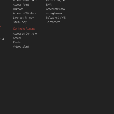
Access Point Indoor
Lettura Targhe
Access Point
NVR
Outdoor
Accessori video
n
Accessori Wireless
sorveglianza
Licenze / Rinnovi
Software & VMS
Site Survey
Telecamere
a
Controllo Accessi
Accessori Controllo
a
Accessi
End
Reader
Videocitofoni
m