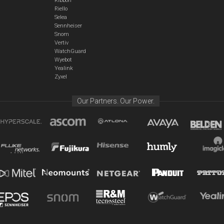
Ribbon
Riello
Selea
Sennheiser
Snom
Vertiv
WatchGuard
Wyebot
Yealink
Zyxel