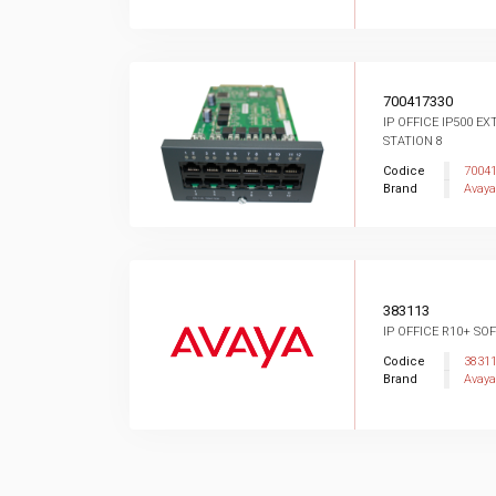
700417330
IP OFFICE IP500 E
STATION 8
Codice
7004
Brand
Avaya
383113
IP OFFICE R10+ SO
Codice
3831
Brand
Avaya