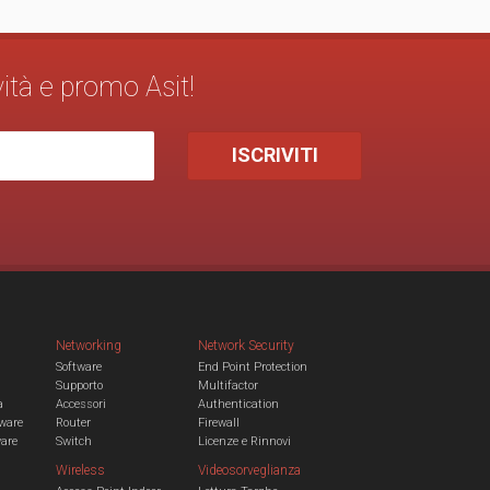
vità e promo Asit!
Networking
Network Security
Software
End Point Protection
Supporto
Multifactor
a
Accessori
Authentication
ware
Router
Firewall
ware
Switch
Licenze e Rinnovi
Wireless
Videosorveglianza