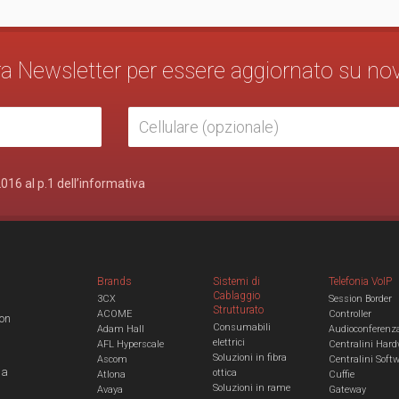
stra Newsletter per essere aggiornato su no
2016 al p.1 dell’informativa
Brands
Sistemi di
Telefonia VoIP
Cablaggio
3CX
Session Border
Strutturato
ACOME
Controller
con
Consumabili
Adam Hall
Audioconferenz
elettrici
AFL Hyperscale
Centralini Hard
Soluzioni in fibra
Ascom
Centralini Soft
 a
ottica
Atlona
Cuffie
Soluzioni in rame
Avaya
Gateway