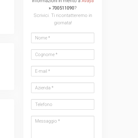
informazioni in merito a
Avaya
address
» 700511090
?
Scrivici. Ti ricontatteremo in
giornata!