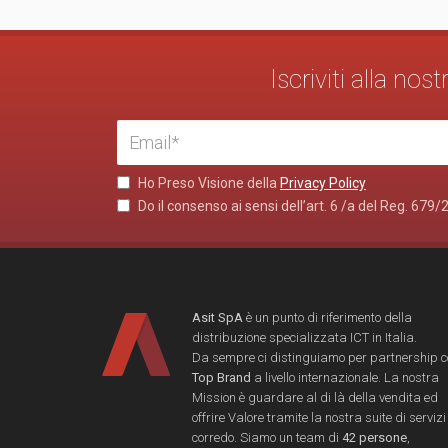
Iscriviti alla no
Ho Preso Visione della
Privacy Policy
Do il consenso ai sensi dell’art. 6 /a del Reg. 679/
Asit SpA
è un punto di riferimento della
distribuzione specializzata ICT in Italia.
Da sempre ci distinguiamo per partnership 
Top Brand
a livello internazionale. La nostra
Mission è guardare al di là della vendita ed
offrire Valore tramite la nostra suite di servizi
corredo. Siamo un team di
42 persone
,