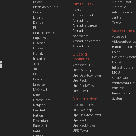
Belden
Sistemi Dect
Armadi Rack
Btech Av Mounts
Sistemi di
LAN 9
Brother
integrazione co
Accessori rack
D-Link
centralini
Armadi 10"
Dahua
Telefoni
Armadi a parete
Ekahau
Videoconferenz
Armadi a
Fluke Networks
pavimento
Accessori
Fujikura
Armadi da esterno
Videoconferenz
Hisense
Armadi server
Bundle Cloud - 
Huawei
Point
Humly
Gruppi di
Desktop Syste
Imagicle
Continuità
End Point
Jabra
Accessori UPS
Infrastructure
JBF
UPS Desktop
MCU
LG
Ups Desktop/Tower
Servizi Cloud
Leviton
Ups Rack
Whiteboard LIM
Lifesize
Ups Rack/Tower
Wireless
MAXHUB
UPS Tower
Presentation
Mitel
System
Strumentazione
Neomounts
Accessori UPS
Netgear
UPS Desktop
Panduit
Ups Desktop/Tower
Patton
Ups Rack
Prysmian
Ups Rack/Tower
Rack Asit
UPS Tower
R&M