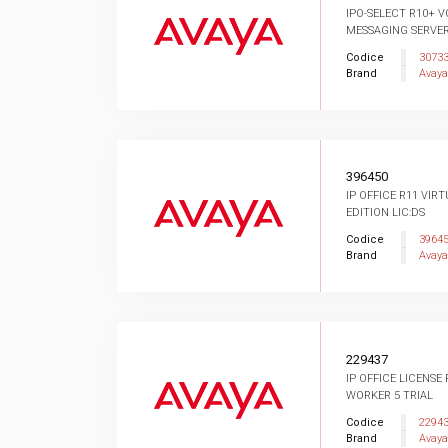
IPO-SELECT R10+ V
MESSAGING SERVER
Codice
3073
Brand
Avaya
396450
IP OFFICE R11 VIR
EDITION LIC:DS
Codice
3964
Brand
Avaya
229437
IP OFFICE LICENSE
WORKER 5 TRIAL
Codice
2294
Brand
Avaya