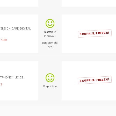
XTENSION CARD DIGITAL
In stock: 54
SCOPRI IL PREZZO!
In arrivo: 0
17330
Date previste:
N/A
FTPHONE 1 LIC:DS
SCOPRI IL PREZZO!
13
Disponibile