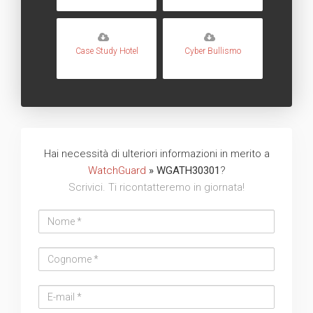
Case Study Hotel
Cyber Bullismo
Hai necessità di ulteriori informazioni in merito a
WatchGuard
» WGATH30301
?
Scrivici. Ti ricontatteremo in giornata!
Nome
Cognome
Email
address