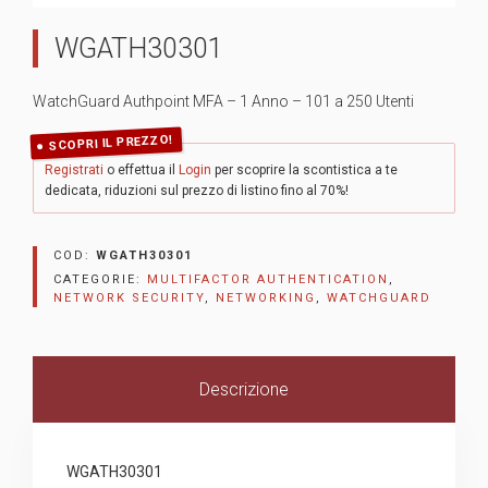
WGATH30301
WatchGuard Authpoint MFA – 1 Anno – 101 a 250 Utenti
SCOPRI IL PREZZO!
Registrati
o effettua il
Login
per scoprire la scontistica a te
dedicata, riduzioni sul prezzo di listino fino al 70%!
COD:
WGATH30301
CATEGORIE:
MULTIFACTOR AUTHENTICATION
,
NETWORK SECURITY
,
NETWORKING
,
WATCHGUARD
Descrizione
WGATH30301