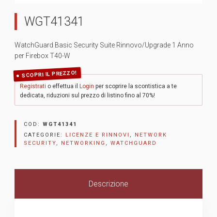
WGT41341
WatchGuard Basic Security Suite Rinnovo/Upgrade 1 Anno
per Firebox T40-W
SCOPRI IL PREZZO!
Registrati
o effettua il
Login
per scoprire la scontistica a te
dedicata, riduzioni sul prezzo di listino fino al 70%!
COD:
WGT41341
CATEGORIE:
LICENZE E RINNOVI
,
NETWORK
SECURITY
,
NETWORKING
,
WATCHGUARD
Descrizione