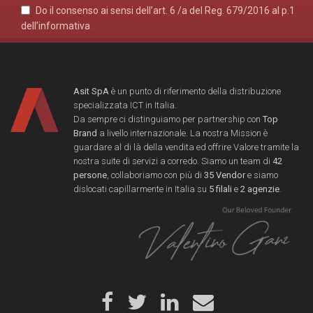
Do il consenso ai sensi dell’art. 6 /a del Reg. 679/2016 al p.1
dell’informativa
Asit SpA
è un punto di riferimento della distribuzione
specializzata ICT in Italia.
Da sempre ci distinguiamo per partnership con
Top
Brand
a livello internazionale. La nostra Mission è
guardare al di là della vendita ed offrire Valore tramite la
nostra suite di servizi a corredo. Siamo un team di
42
persone
, collaboriamo con più di
35 Vendor
e siamo
dislocati capillarmente in Italia su
5 filali
e
2 agenzie
.