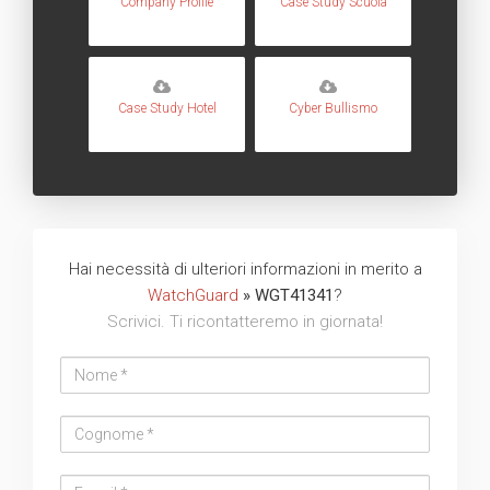
Company Profile
Case Study Scuola
Case Study Hotel
Cyber Bullismo
Hai necessità di ulteriori informazioni in merito a
WatchGuard
» WGT41341
?
Scrivici. Ti ricontatteremo in giornata!
Nome
Cognome
Email