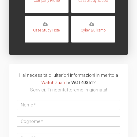
Company Profile
Case Study Scuola
Case Study Hotel
Cyber Bullismo
Hai necessità di ulteriori informazioni in merito a
WatchGuard
» WGT40351
?
Scrivici. Ti ricontatteremo in giornata!
Nome
Cognome
Email