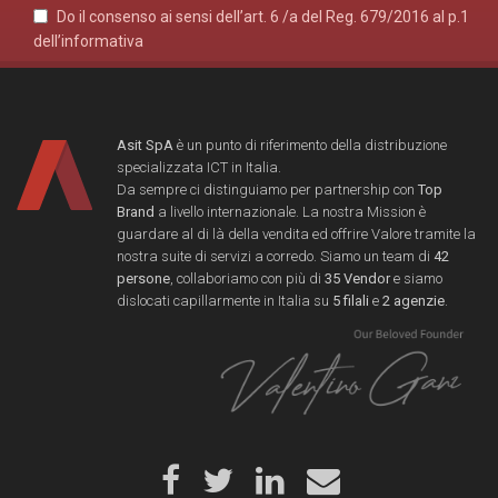
Do il consenso ai sensi dell’art. 6 /a del Reg. 679/2016 al p.1
dell’informativa
Asit SpA
è un punto di riferimento della distribuzione
specializzata ICT in Italia.
Da sempre ci distinguiamo per partnership con
Top
Brand
a livello internazionale. La nostra Mission è
guardare al di là della vendita ed offrire Valore tramite la
nostra suite di servizi a corredo. Siamo un team di
42
persone
, collaboriamo con più di
35 Vendor
e siamo
dislocati capillarmente in Italia su
5 filali
e
2 agenzie
.