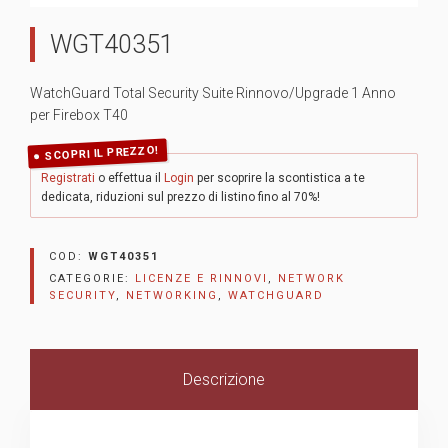
WGT40351
WatchGuard Total Security Suite Rinnovo/Upgrade 1 Anno
per Firebox T40
SCOPRI IL PREZZO!
Registrati
o effettua il
Login
per scoprire la scontistica a te
dedicata, riduzioni sul prezzo di listino fino al 70%!
COD:
WGT40351
CATEGORIE:
LICENZE E RINNOVI
,
NETWORK
SECURITY
,
NETWORKING
,
WATCHGUARD
Descrizione