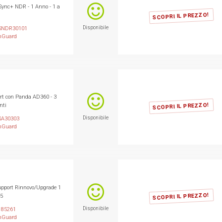
ync+ NDR - 1 Anno - 1 a
SCOPRI IL PREZZO!
Disponibile
NDR30101
hGuard
t con Panda AD360 - 3
SCOPRI IL PREZZO!
nti
Disponibile
A30303
hGuard
pport Rinnovo/Upgrade 1
SCOPRI IL PREZZO!
85
Disponibile
85261
hGuard