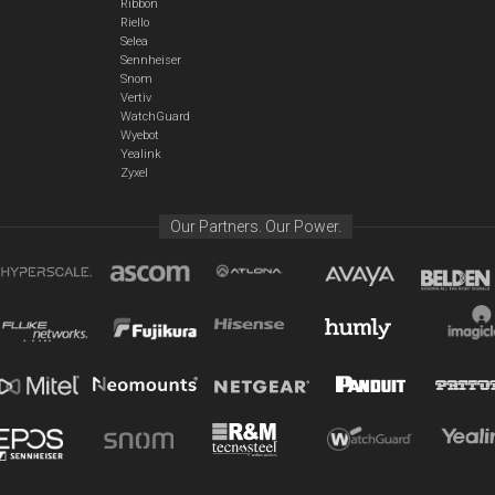
Ribbon
Riello
Selea
Sennheiser
Snom
Vertiv
WatchGuard
Wyebot
Yealink
Zyxel