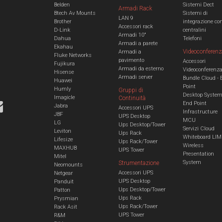
Belden
Sistemi Dect
Armadi Rack
Btech Av Mounts
Sistemi di
LAN 9
Brother
integrazione co
Accessori rack
D-Link
centralini
Armadi 10"
Dahua
Telefoni
Armadi a parete
Ekahau
Videoconferenz
Armadi a
Fluke Networks
pavimento
Accessori
Fujikura
Armadi da esterno
Videoconferenz
Hisense
Armadi server
Bundle Cloud - 
Huawei
Point
Humly
Gruppi di
Desktop Syste
Imagicle
Continuità
End Point
Jabra
Accessori UPS
Infrastructure
JBF
UPS Desktop
MCU
LG
Ups Desktop/Tower
Servizi Cloud
Leviton
Ups Rack
Whiteboard LIM
Lifesize
Ups Rack/Tower
Wireless
MAXHUB
UPS Tower
Presentation
Mitel
System
Strumentazione
Neomounts
Accessori UPS
Netgear
UPS Desktop
Panduit
Ups Desktop/Tower
Patton
Ups Rack
Prysmian
Ups Rack/Tower
Rack Asit
UPS Tower
R&M