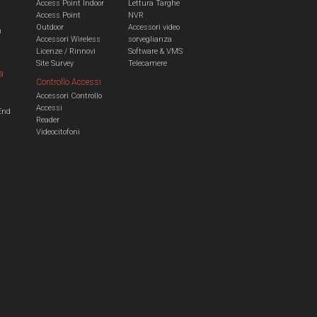
Access Point Indoor
Lettura Targhe
Access Point
NVR
Outdoor
Accessori video
n
Accessori Wireless
sorveglianza
Licenze / Rinnovi
Software & VMS
Site Survey
Telecamere
a
Controllo Accessi
Accessori Controllo
a
Accessi
End
Reader
Videocitofoni
m