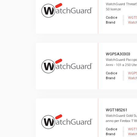
WatchGuard ThreatS
50 licenze
Codice
WGTS
Brand
Watc
WGPSA30303
WatchGuard Passpor
Anni - 101 a 250 Ute
Codice
WGPS
Brand
Watc
WGT185261
WatchGuard Gold Su
anno per Firebox T1
Codice
WGT1
Brand
Watc