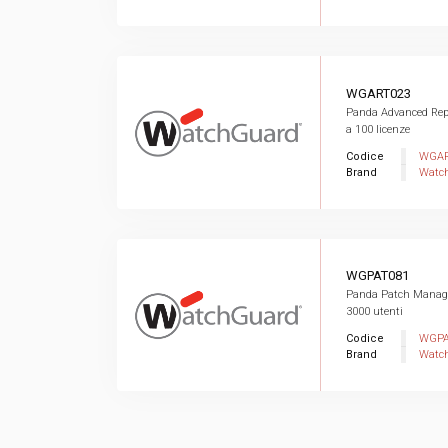
WGART023
Panda Advanced Repor
a 100 licenze
Codice
WGAR
Brand
Watc
WGPAT081
Panda Patch Manage
3000 utenti
Codice
WGPA
Brand
Watc