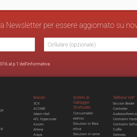
stra Newsletter per essere aggiornato su no
2016 al p.1 dell’informativa
Brands
Sistemi di
Telefonia VoIP
Cablaggio
3CX
Session Border
Strutturato
ACOME
Controller
con
Consumabili
Adam Hall
Audioconferenz
elettrici
AFL Hyperscale
Centralini Hard
Soluzioni in fibra
Ascom
Centralini Soft
 a
ottica
Atlona
Cuffie
Soluzioni in rame
Avaya
Gateway