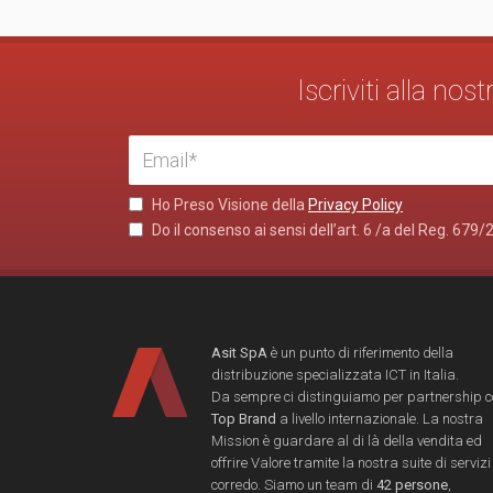
Iscriviti alla no
Ho Preso Visione della
Privacy Policy
Do il consenso ai sensi dell’art. 6 /a del Reg. 679/
Asit SpA
è un punto di riferimento della
distribuzione specializzata ICT in Italia.
Da sempre ci distinguiamo per partnership 
Top Brand
a livello internazionale. La nostra
Mission è guardare al di là della vendita ed
offrire Valore tramite la nostra suite di servizi
corredo. Siamo un team di
42 persone
,