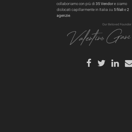
collaboriamo con più di
35 Vendor
e siamo
dislocati capillarmente in Italia su
5 filali
e
2
agenzie
.