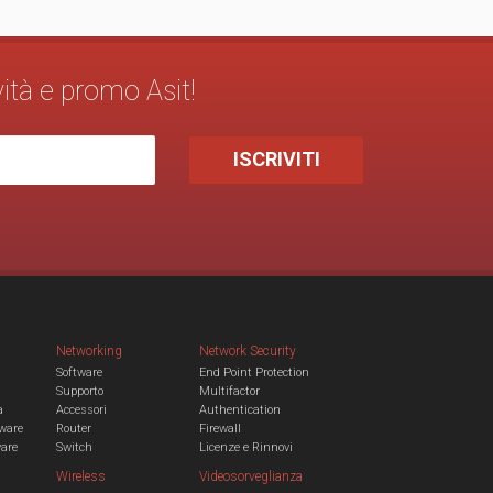
vità e promo Asit!
Networking
Network Security
Software
End Point Protection
Supporto
Multifactor
a
Accessori
Authentication
ware
Router
Firewall
ware
Switch
Licenze e Rinnovi
Wireless
Videosorveglianza