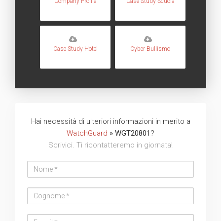
Company Profile
Case Study Scuola
Case Study Hotel
Cyber Bullismo
Hai necessità di ulteriori informazioni in merito a
WatchGuard
» WGT20801
?
Scrivici. Ti ricontatteremo in giornata!
Nome
Cognome
Email