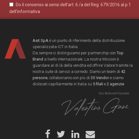
Do il consenso ai sensi dell’art. 6 /a del Reg. 679/2016 al p.1
dell’informativa
Asit SpA
è un punto di riferimento della distribuzione
specializzata ICT in Italia.
Da sempre ci distinguiamo per partnership con
Top
Brand
a livello internazionale. La nostra Mission è
guardare al di là della vendita ed offrire Valore tramite la
nostra suite di servizi a corredo. Siamo un team di
42
persone
, collaboriamo con più di
35 Vendor
e siamo
dislocati capillarmente in Italia su
5 filali
e
2 agenzie
.