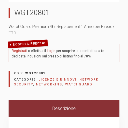
WGT20801
WatchGuard Premium 4hr Replacement 1 Anno per Firebox
T20
SCOPRI IL PREZZO!
Registrati
o effettua il
Login
per scoprire la scontistica a te
dedicata, riduzioni sul prezzo di listino fino al 70%!
COD:
WGT20801
CATEGORIE:
LICENZE E RINNOVI
,
NETWORK
SECURITY
,
NETWORKING
,
WATCHGUARD
Descrizione