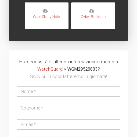
Case Study Hotel
Cyber Bullismo
Hai necessità di ulteriori informazioni in merito a
WatchGuard
» WGM29520803
?
Scrivici. Ti ricontatteremo in giornata!
Nome
Cognome
Email
address