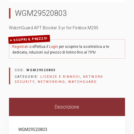
WGM29520803
WatchGuard APT Blocker 3-yr for Firebox M295
SCOPRI IL PREZZO!
Registrati
o effettua il
Login
per scoprire la scontistica a te
dedicata, riduzioni sul prezzo di listino fino al 70%!
COD:
WGM29520803
CATEGORIE:
LICENZE E RINNOVI
,
NETWORK
SECURITY
,
NETWORKING
,
WATCHGUARD
Descrizione
WGM29520803