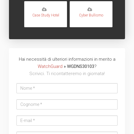
Case Study Hotel
Cyber Bullismo
Hai necessità di ulteriori informazioni in merito a
WatchGuard
» WGDNS30103
?
Scrivici. Ti ricontatteremo in giornata!
Nome
Cognome
Email
address