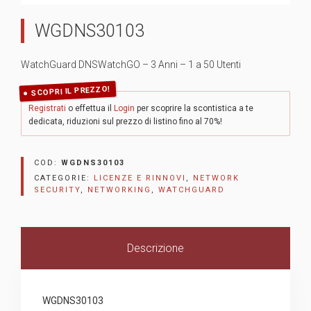
WGDNS30103
WatchGuard DNSWatchGO – 3 Anni – 1 a 50 Utenti
SCOPRI IL PREZZO!
Registrati
o effettua il
Login
per scoprire la scontistica a te
dedicata, riduzioni sul prezzo di listino fino al 70%!
COD:
WGDNS30103
CATEGORIE:
LICENZE E RINNOVI
,
NETWORK
SECURITY
,
NETWORKING
,
WATCHGUARD
Descrizione
WGDNS30103