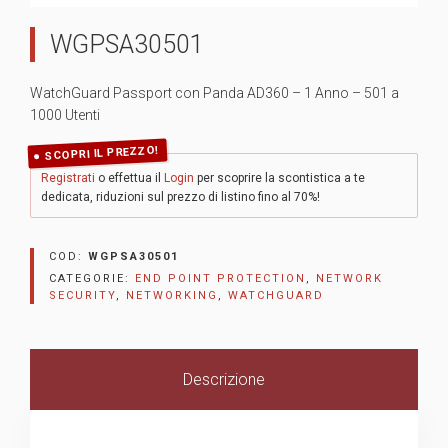
WGPSA30501
WatchGuard Passport con Panda AD360 – 1 Anno – 501 a
1000 Utenti
SCOPRI IL PREZZO!
Registrati
o effettua il
Login
per scoprire la scontistica a te
dedicata, riduzioni sul prezzo di listino fino al 70%!
COD:
WGPSA30501
CATEGORIE:
END POINT PROTECTION
,
NETWORK
SECURITY
,
NETWORKING
,
WATCHGUARD
Descrizione