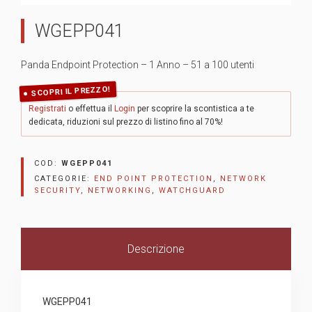
WGEPP041
Panda Endpoint Protection – 1 Anno – 51 a 100 utenti
SCOPRI IL PREZZO!
Registrati
o effettua il
Login
per scoprire la scontistica a te
dedicata, riduzioni sul prezzo di listino fino al 70%!
COD:
WGEPP041
CATEGORIE:
END POINT PROTECTION
,
NETWORK
SECURITY
,
NETWORKING
,
WATCHGUARD
Descrizione
WGEPP041