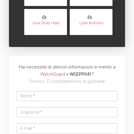
Case Study Hotel
Cyber Bullismo
Hai necessità di ulteriori informazioni in merito a
WatchGuard
» WGEPP041
?
Scrivici. Ti ricontatteremo in giornata!
Nome
Cognome
Email
address