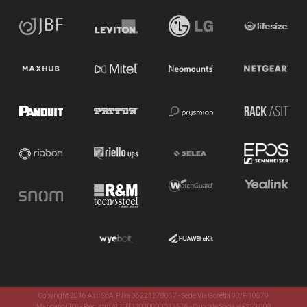
Copyright 2016 Asit SpA. P. Iva 06221270017 - Sede Via Goretta 90/F 10079
Mappano (TO) - Registro AEE IT22010000013576 - Capitale Sociale €250.000