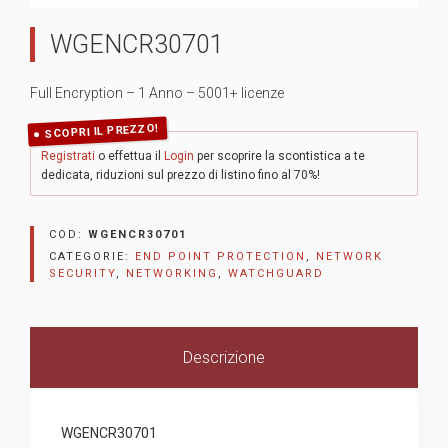
WGENCR30701
Full Encryption – 1 Anno – 5001+ licenze
SCOPRI IL PREZZO!
Registrati
o effettua il
Login
per scoprire la scontistica a te
dedicata, riduzioni sul prezzo di listino fino al 70%!
COD:
WGENCR30701
CATEGORIE:
END POINT PROTECTION
,
NETWORK
SECURITY
,
NETWORKING
,
WATCHGUARD
Descrizione
WGENCR30701