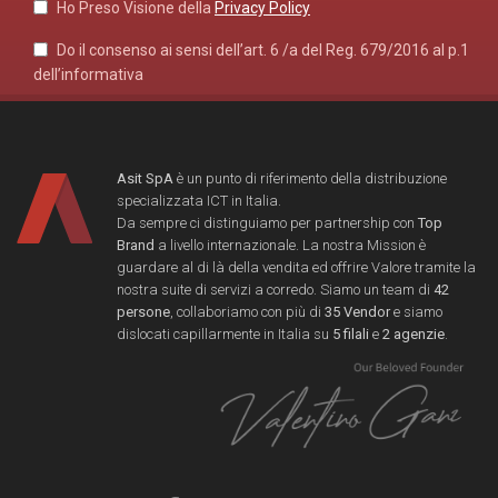
Ho Preso Visione della
Privacy Policy
Do il consenso ai sensi dell’art. 6 /a del Reg. 679/2016 al p.1
dell’informativa
Asit SpA
è un punto di riferimento della distribuzione
specializzata ICT in Italia.
Da sempre ci distinguiamo per partnership con
Top
Brand
a livello internazionale. La nostra Mission è
guardare al di là della vendita ed offrire Valore tramite la
nostra suite di servizi a corredo. Siamo un team di
42
persone
, collaboriamo con più di
35 Vendor
e siamo
dislocati capillarmente in Italia su
5 filali
e
2 agenzie
.