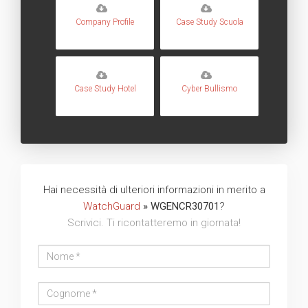
Company Profile
Case Study Scuola
Case Study Hotel
Cyber Bullismo
Hai necessità di ulteriori informazioni in merito a
WatchGuard
» WGENCR30701
?
Scrivici. Ti ricontatteremo in giornata!
Nome
Cognome