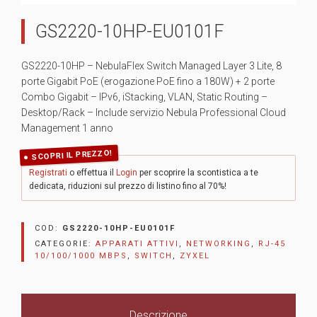
GS2220-10HP-EU0101F
GS2220-10HP – NebulaFlex Switch Managed Layer 3 Lite, 8
porte Gigabit PoE (erogazione PoE fino a 180W) + 2 porte
Combo Gigabit – IPv6, iStacking, VLAN, Static Routing –
Desktop/Rack – Include servizio Nebula Professional Cloud
Management 1 anno
SCOPRI IL PREZZO!
Registrati
o effettua il
Login
per scoprire la scontistica a te
dedicata, riduzioni sul prezzo di listino fino al 70%!
COD:
GS2220-10HP-EU0101F
CATEGORIE:
APPARATI ATTIVI
,
NETWORKING
,
RJ-45
10/100/1000 MBPS
,
SWITCH
,
ZYXEL
Descrizione