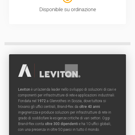
Disponibile su ordinazione
Leviton
è un’azienda leader nello sviluppo di soluzioni di cavi e
componenti per infrastrutture di rete e applicazioni industriali.
Fondata nel
1972
a Glenrothes in Scozia, dove tuttora si
trovano gli uffici centrali, Brand-Rex da
oltre 40 anni
ingegnerizza e produce soluzioni per infrastrutture di rete in
grado di soddisfare le esigenze critiche di vari settori. Oggi
Brand-Rex conta
oltre 300 dipendenti
e ha 10 uffici globali,
con una presenza in oltre 50 paesi in tutto il mondo.