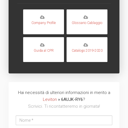
Company Profile
Glossario Cablaggio
Guida al CPR
Catalogo 2019-2020
Hai necessità di ulteriori informazioni in merito a
Leviton
» 6AUJK-RY6
?
Scrivici. Ti ricontatteremo in giornata!
Nome