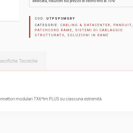
dedicata, riduzioni sul prezzo di listino fino al 70%!
COD:
UTPSP3MGRY
CATEGORIE:
CABLING & DATACENTER
,
PANDUIT
,
PATCHCORD RAME
,
SISTEMI DI CABLAGGIO
STRUTTURATO
,
SOLUZIONI IN RAME
ecifiche Tecniche
onnettori modulari TX6^tm PLUS su ciascuna estremità.