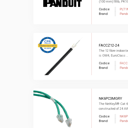
(100 mm)18lb, PK1
Codice
PLT1
Brand
Pandu
FACCZ12-24
The 12 fibre indoor/o
is OM4, EuroClass ..
Codice
FACC
Brand
Pandu
NK6PC3MGRY
The NetKeyÂ® Cat 6
constructed of 24 AW
Codice
NK6
Brand
Pandu