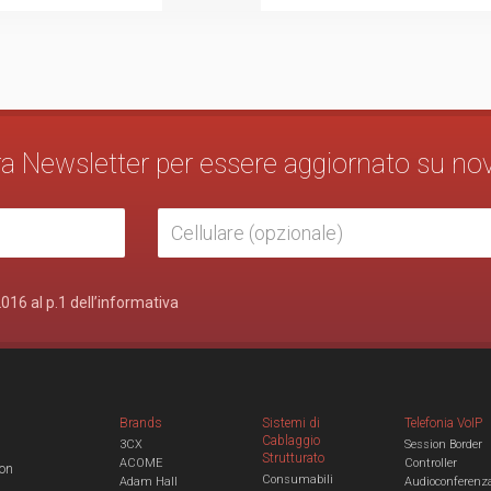
stra Newsletter per essere aggiornato su no
2016 al p.1 dell’informativa
Brands
Sistemi di
Telefonia VoIP
Cablaggio
3CX
Session Border
Strutturato
ACOME
Controller
con
Consumabili
Adam Hall
Audioconferenz