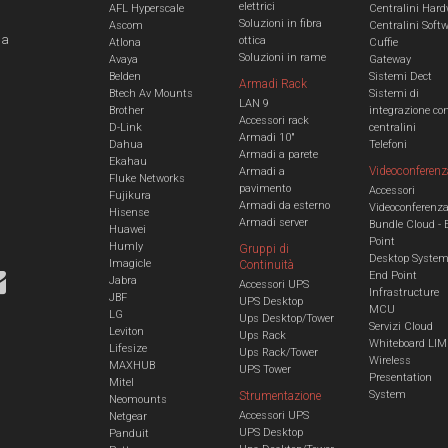
elettrici
AFL Hyperscale
Centralini Hard
Soluzioni in fibra
Ascom
Centralini Soft
 a
ottica
Atlona
Cuffie
Soluzioni in rame
Avaya
Gateway
Belden
Sistemi Dect
Armadi Rack
Btech Av Mounts
Sistemi di
LAN 9
Brother
integrazione co
Accessori rack
D-Link
centralini
Armadi 10"
Dahua
Telefoni
Armadi a parete
Ekahau
Videoconferenz
Armadi a
Fluke Networks
pavimento
Accessori
Fujikura
Armadi da esterno
Videoconferenz
Hisense
Armadi server
Bundle Cloud - 
Huawei
Point
Humly
Gruppi di
Desktop Syste
Imagicle
Continuità
End Point
Jabra
Accessori UPS
Infrastructure
JBF
UPS Desktop
MCU
LG
Ups Desktop/Tower
Servizi Cloud
Leviton
Ups Rack
Whiteboard LIM
Lifesize
Ups Rack/Tower
Wireless
MAXHUB
UPS Tower
Presentation
Mitel
System
Strumentazione
Neomounts
Accessori UPS
Netgear
UPS Desktop
Panduit