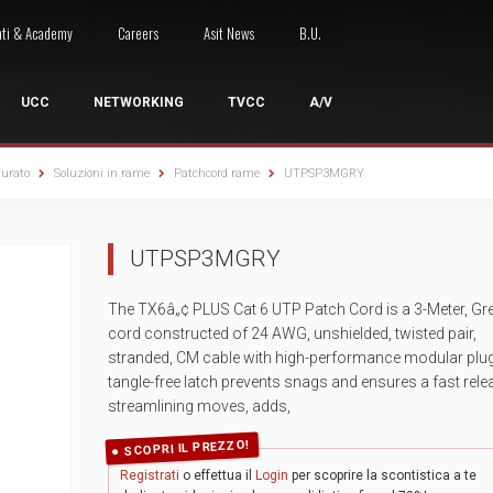
nti & Academy
Careers
Asit News
B.U.
UCC
NETWORKING
TVCC
A/V
turato
Soluzioni in rame
Patchcord rame
UTPSP3MGRY
LE
I
 ACCESSI
OCONFERENZA
ARMADI RACK
WIRELESS
NETWORKING A/V
GRUPPI DI CONTINUITÀ
GESTIONE SEGNALE
STRUMENTA
WO
UTPSP3MGRY
oint
Armadi server
Access Point Outdoor
Switch A/V
UPS Desktop
Extenders
Kit strumentaz
Wor
ess Presentation System
Armadi a pavimento
Access Point Indoor
UPS Rack
Sistemi di controllo
Strumentazione
Wor
The TX6â„¢ PLUS Cat 6 UTP Patch Cord is a 3-Meter, Gr
ntrollo Accessi
zi Cloud
Armadi a parete
Licenze / Rinnovi
UPS Rack/Tower
Switchers
Strumentazio
cord constructed of 24 AWG, unshielded, twisted pair,
sori Videoconferenza
Armadi 10"
Site Survey
UPS Tower
Cavi ed Accessori
Giuntatrici a 
stranded, CM cable with high-performance modular plugs
e Collaboration
Accessori rack
Accessori Wireless
UPS Accessori
tangle-free latch prevents snags and ensures a fast rele
streamlining moves, adds,
SCOPRI IL PREZZO!
Registrati
o effettua il
Login
per scoprire la scontistica a te