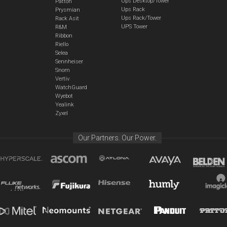
Ups Desktop/Tower
Patton
Ups Rack
Prysmian
Ups Rack/Tower
Rack Asit
UPS Tower
R&M
Ribbon
Riello
Selea
Sennheiser
Snom
Vertiv
WatchGuard
Wyebot
Yealink
Zyxel