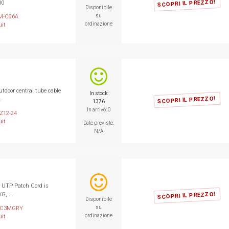
SCOPRI IL PREZZO!
00
Disponibile
su
M-C96A
ordinazione
it
utdoor central tube cable
In stock:
SCOPRI IL PREZZO!
.
1376
In arrivo: 0
Z12-24
it
Date previste:
N/A
 UTP Patch Cord is
SCOPRI IL PREZZO!
G, ...
Disponibile
su
PC3MGRY
ordinazione
it