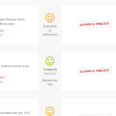
late Modular Patch
SCOPRI IL PREZZO!
8 keystone ...
Disponibile
su
48Y
ordinazione
it
 module reserves a one
In stock: 46
SCOPRI IL PREZZO!
In arrivo: 0
BL-X
Date previste:
it
N/A
imicrobial Met Det, 3.9"L