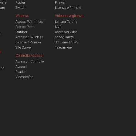
ware
Router
Firewall
ware
Switch
Licenze e Rinnovi
Wireless
Videosorveglianza
Access Point Indoor
Lettura Targhe
Access Point
NVR
Outdoor
Accessori video
n
Accessori Wireless
sorveglianza
Licenze / Rinnovi
Software & VMS
Site Survey
Telecamere
a
Controllo Accessi
Accessori Controllo
a
Accessi
End
Reader
Videocitofoni
m