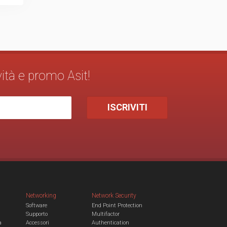
vità e promo Asit!
Networking
Network Security
Software
End Point Protection
Supporto
Multifactor
a
Accessori
Authentication