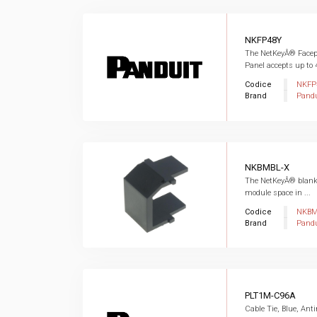
NKFP48Y
The NetKeyÂ® Facep
Panel accepts up to 4
Codice
NKFP
Brand
Pandu
NKBMBL-X
The NetKeyÂ® blank
module space in ...
Codice
NKBM
Brand
Pandu
PLT1M-C96A
Cable Tie, Blue, Ant