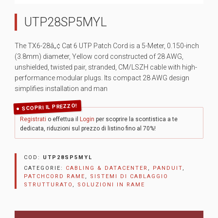
UTP28SP5MYL
The TX6-28â„¢ Cat 6 UTP Patch Cord is a 5-Meter, 0.150-inch
(3.8mm) diameter, Yellow cord constructed of 28 AWG,
unshielded, twisted pair, stranded, CM/LSZH cable with high-
performance modular plugs. Its compact 28 AWG design
simplifies installation and man
SCOPRI IL PREZZO!
Registrati
o effettua il
Login
per scoprire la scontistica a te
dedicata, riduzioni sul prezzo di listino fino al 70%!
COD:
UTP28SP5MYL
CATEGORIE:
CABLING & DATACENTER
,
PANDUIT
,
PATCHCORD RAME
,
SISTEMI DI CABLAGGIO
STRUTTURATO
,
SOLUZIONI IN RAME