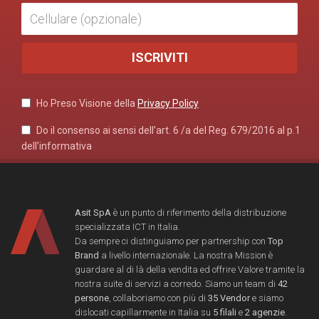
Ho Preso Visione della
Privacy Policy
Do il consenso ai sensi dell’art. 6 /a del Reg. 679/2016 al p.1
dell’informativa
Asit SpA
è un punto di riferimento della distribuzione
specializzata ICT in Italia.
Da sempre ci distinguiamo per partnership con
Top
Brand
a livello internazionale. La nostra Mission è
guardare al di là della vendita ed offrire Valore tramite la
nostra suite di servizi a corredo. Siamo un team di
42
persone
, collaboriamo con più di
35 Vendor
e siamo
dislocati capillarmente in Italia su
5 filali
e
2 agenzie
.