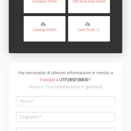
Company Profile
Efficienza Data Center
Catalogo EMEA
Case Study I.C.
Hai necessità di ulteriori informazioni in merito a
Panduit
» UTP28SP2MOR
?
Scrivici. Ti ricontatteremo in giornata!
Nome
Cognome