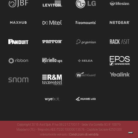
Copyright 2016 Asit SpA. P. Iva 06221270017 - Sede Via Goretta 90/F 10079
Mappano (TO) - Registro AEE IT22010000013576 - Capitale Sociale €250.000
interamente versato
|
Condizioni di vendita