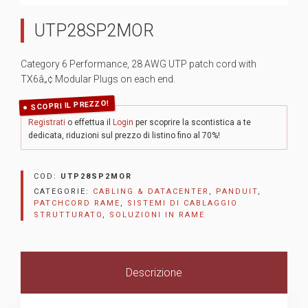
UTP28SP2MOR
Category 6 Performance, 28 AWG UTP patch cord with
TX6â„¢ Modular Plugs on each end.
SCOPRI IL PREZZO!
Registrati
o effettua il
Login
per scoprire la scontistica a te
dedicata, riduzioni sul prezzo di listino fino al 70%!
COD:
UTP28SP2MOR
CATEGORIE:
CABLING & DATACENTER
,
PANDUIT
,
PATCHCORD RAME
,
SISTEMI DI CABLAGGIO
STRUTTURATO
,
SOLUZIONI IN RAME
Descrizione