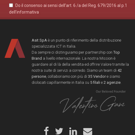
Do il consenso ai sensi dell’art. 6 /a del Reg. 679/2016 al p.1
dell’informativa
Asit SpA
è un punto di riferimento della distribuzione
specializzata ICT in Italia.
Da sempre ci distinguiamo per partnership con
Top
Brand
a livello internazionale. La nostra Mission è
guardare al di là della vendita ed offrire Valore tramite la
nostra suite di servizi a corredo. Siamo un team di
42
persone
, collaboriamo con più di
35 Vendor
e siamo
dislocati capillarmente in Italia su
5 filali
e
2 agenzie
.