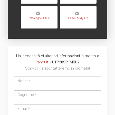
Catalogo EMEA
Case Study I.C.
Hai necessità di ulteriori informazioni in merito a
Panduit
» UTP28SP1MBU
?
Scrivici. Ti ricontatteremo in giornata!
Nome
Cognome
Email
address