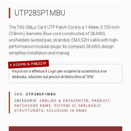
UTP28SP1MBU
The TX6-28â„¢ Cat 6 UTP Patch Cord is a 1-Meter, 0.150-inch
(3.8mm) diameter, Blue cord constructed of 28 AWG,
unshielded, twisted pair, stranded, CM/LSZH cable with high-
performance modular plugs. Its compact 28 AWG design
simplifies installation and manag
SCOPRI IL PREZZO!
Registrati
o effettua il
Login
per scoprire la scontistica a te
dedicata, riduzioni sul prezzo di listino fino al 70%!
COD:
UTP28SP1MBU
CATEGORIE:
CABLING & DATACENTER
,
PANDUIT
,
PATCHCORD RAME
,
SISTEMI DI CABLAGGIO
STRUTTURATO
,
SOLUZIONI IN RAME