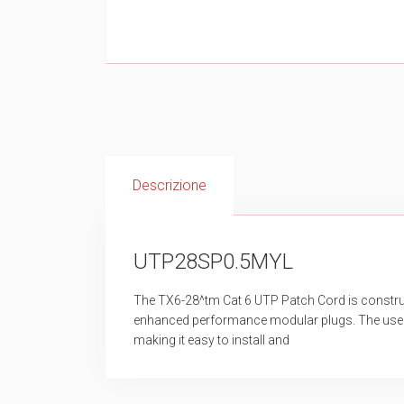
Descrizione
UTP28SP0.5MYL
The TX6-28^tm Cat 6 UTP Patch Cord is construc
enhanced performance modular plugs. The use o
making it easy to install and