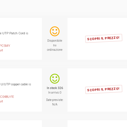
e UTP Patch Cord is
SCOPRI IL PREZZO!
Disponibile
su
PC5MY
ordinazione
it
 U/UTP copper cable is
In stock: 326
SCOPRI IL PREZZO!
In arrivo: 0
C04BU-FE
Date previste:
it
N/A