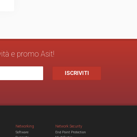
vità e promo Asit!
Networking
Network Security
Software
End Point Protection