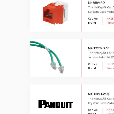
NK688MRD
The NetKeyÂ® Cat 
Keystone Jack Module
Codice
NK68
Brand
Pandu
NK6PC2MGRY
The NetKeyÂ® Cat 6
constructed of 24 AW
Codice
NK6
Brand
Pandu
NK688MAW-Q
The NetKeyÂ® Cat 
Keystone Jack Module
Codice
NK68