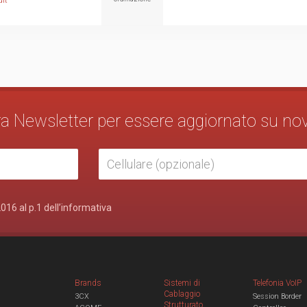
it
stra Newsletter per essere aggiornato su no
2016 al p.1 dell’informativa
Brands
Sistemi di
Telefonia VoIP
Cablaggio
3CX
Session Border
Strutturato