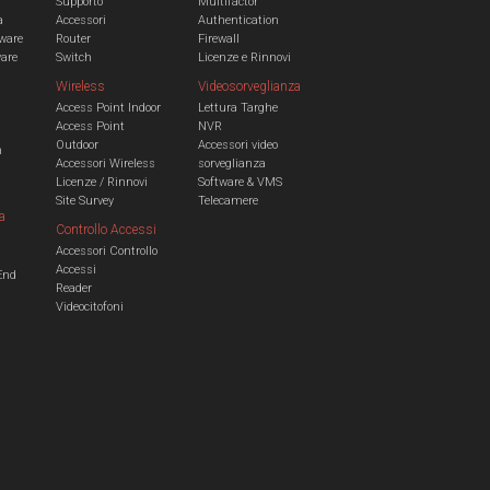
Supporto
Multifactor
a
Accessori
Authentication
ware
Router
Firewall
ware
Switch
Licenze e Rinnovi
Wireless
Videosorveglianza
Access Point Indoor
Lettura Targhe
Access Point
NVR
Outdoor
Accessori video
n
Accessori Wireless
sorveglianza
Licenze / Rinnovi
Software & VMS
Site Survey
Telecamere
a
Controllo Accessi
Accessori Controllo
a
Accessi
End
Reader
Videocitofoni
m