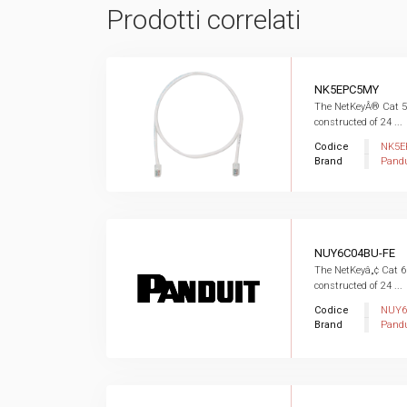
Prodotti correlati
NK5EPC5MY
The NetKeyÂ® Cat 5
constructed of 24 ...
Codice
NK5E
Brand
Pandu
NUY6C04BU-FE
The NetKeyâ„¢ Cat 6
constructed of 24 ...
Codice
NUY6
Brand
Pandu