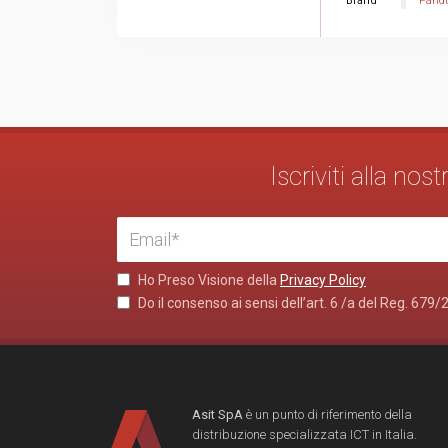
Brand
Pandu
Iscriviti alla no
Ho Preso Visione della
Privacy Policy
Do il consenso ai sensi dell’art. 6 /a del Reg. 679/
Asit SpA
è un punto di riferimento della
distribuzione specializzata ICT in Italia.