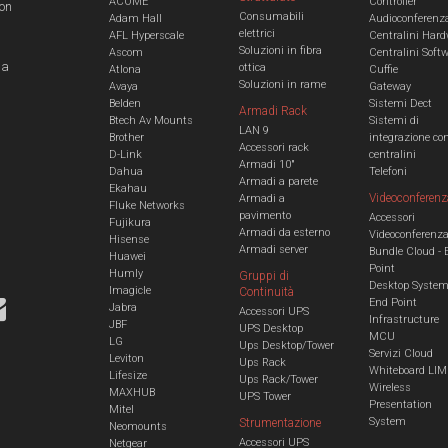
ACOME
Controller
con
Consumabili
Adam Hall
Audioconferenz
elettrici
AFL Hyperscale
Centralini Hard
Soluzioni in fibra
Ascom
Centralini Soft
 a
ottica
Atlona
Cuffie
Soluzioni in rame
Avaya
Gateway
Belden
Sistemi Dect
Armadi Rack
Btech Av Mounts
Sistemi di
LAN 9
Brother
integrazione co
Accessori rack
D-Link
centralini
Armadi 10"
Dahua
Telefoni
Armadi a parete
Ekahau
Videoconferenz
Armadi a
Fluke Networks
pavimento
Accessori
Fujikura
Armadi da esterno
Videoconferenz
Hisense
Armadi server
Bundle Cloud - 
Huawei
Point
Humly
Gruppi di
Desktop Syste
Imagicle
Continuità
End Point
Jabra
Accessori UPS
Infrastructure
JBF
UPS Desktop
MCU
LG
Ups Desktop/Tower
Servizi Cloud
Leviton
Ups Rack
Whiteboard LIM
Lifesize
Ups Rack/Tower
Wireless
MAXHUB
UPS Tower
Presentation
Mitel
System
Strumentazione
Neomounts
Accessori UPS
Netgear