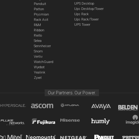
UPS Desktop
Panduit
Ups Desktop/Tower
Patton
Ups Rack
Prysmian
Ups Rack/Tower
Rack Asit
UPS Tower
R&M
Ribbon
Riello
Selea
Sennheiser
Snom
Vertiv
WatchGuard
Wyebot
Yealink
Zyxel