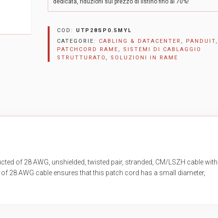
dedicata, riduzioni sul prezzo di listino fino al 70%!
COD:
UTP28SP0.5MYL
CATEGORIE:
CABLING & DATACENTER
,
PANDUIT
,
PATCHCORD RAME
,
SISTEMI DI CABLAGGIO
STRUTTURATO
,
SOLUZIONI IN RAME
ted of 28 AWG, unshielded, twisted pair, stranded, CM/LSZH cable with
f 28 AWG cable ensures that this patch cord has a small diameter,