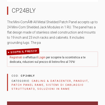
CP24BLY
The Mini-ComÂ® All Metal Shielded Patch Panel accepts up to
24 Mini-Com Shielded Jack Modules in 1 RU. The panel has a
flat design made of stainless steel construction and mounts
to 19 inch and 23 inch racks and cabinets. It includes
grounding lugs. The pa
SCOPRI IL PREZZO!
Registrati
o effettua il
Login
per scoprire la scontistica a te
dedicata, riduzioni sul prezzo di listino fino al 70%!
COD:
CP24BLY
CATEGORIE:
CABLING & DATACENTER
,
PANDUIT
,
PATCH PANEL RAME
,
SISTEMI DI CABLAGGIO
STRUTTURATO
,
SOLUZIONI IN RAME