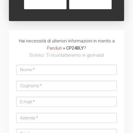
Hai necessità di ulteriori informazioni in merito a
Panduit
» CP24BLY
?
Scrivici. Ti ricontatteremo in giornata!
Nome
Cognome
Email
address
Azienda
Telefono