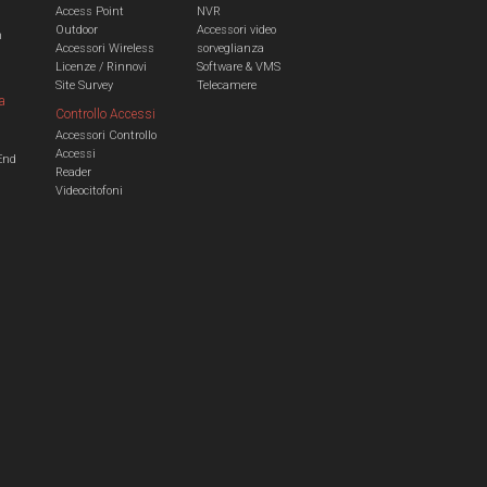
Access Point
NVR
Outdoor
Accessori video
n
Accessori Wireless
sorveglianza
Licenze / Rinnovi
Software & VMS
Site Survey
Telecamere
a
Controllo Accessi
Accessori Controllo
a
Accessi
End
Reader
Videocitofoni
m