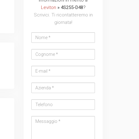
address
Leviton
» 4S255-D48
?
Scrivici. Ti ricontatteremo in
giornata!