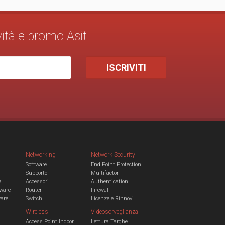
vità e promo Asit!
Networking
Network Security
Software
End Point Protection
Supporto
Multifactor
a
Accessori
Authentication
ware
Router
Firewall
ware
Switch
Licenze e Rinnovi
Wireless
Videosorveglianza
Access Point Indoor
Lettura Targhe