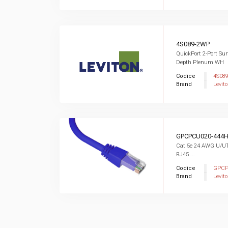
4S089-2WP
QuickPort 2-Port Su
Depth Plenum WH
Codice
4S08
Brand
Levit
GPCPCU020-444
Cat 5e 24 AWG U/UTP
RJ45 ...
Codice
GPCP
Brand
Levit