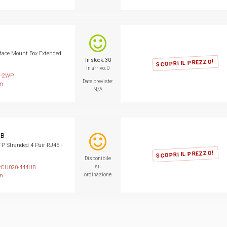
rface Mount Box Extended
In stock: 30
SCOPRI IL PREZZO!
In arrivo: 0
9-2WP
Date previste:
on
N/A
HB
 Stranded 4 Pair RJ45 -
SCOPRI IL PREZZO!
Disponibile
su
CU020-444HB
ordinazione
on