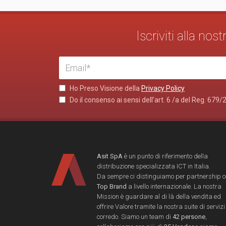
Iscriviti alla no
Ho Preso Visione della
Privacy Policy
Do il consenso ai sensi dell’art. 6 /a del Reg. 679/
Asit SpA
è un punto di riferimento della
distribuzione specializzata ICT in Italia.
Da sempre ci distinguiamo per partnership 
Top Brand
a livello internazionale. La nostra
Mission è guardare al di là della vendita ed
offrire Valore tramite la nostra suite di servizi
corredo. Siamo un team di
42 persone
,