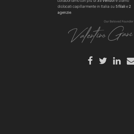
collaboriamo con più di
35 Vendor
e siamo
dislocati capillarmente in Italia su
5 filali
e
2
agenzie
.