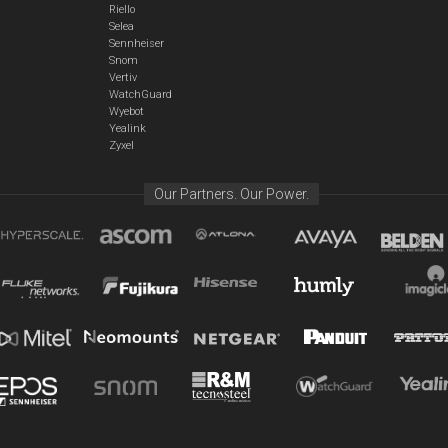
Riello
Selea
Sennheiser
Snom
Vertiv
WatchGuard
Wyebot
Yealink
Zyxel