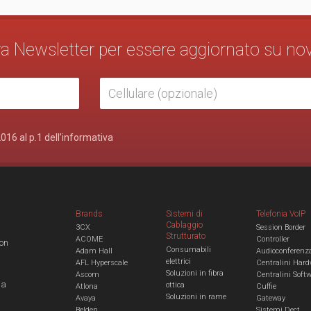
stra Newsletter per essere aggiornato su no
2016 al p.1 dell’informativa
Brands
Sistemi di
Telefonia VoIP
Cablaggio
3CX
Session Border
Strutturato
ACOME
Controller
con
Consumabili
Adam Hall
Audioconferenz
elettrici
AFL Hyperscale
Centralini Hard
Soluzioni in fibra
Ascom
Centralini Soft
 a
ottica
Atlona
Cuffie
Soluzioni in rame
Avaya
Gateway
Belden
Sistemi Dect