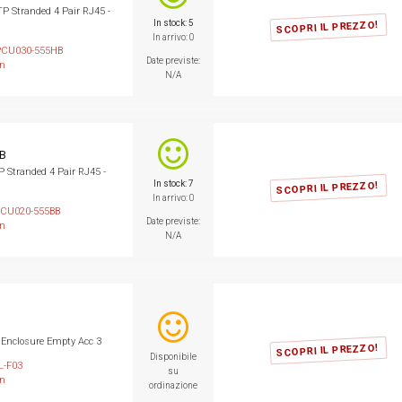
 Stranded 4 Pair RJ45 -
In stock: 5
SCOPRI IL PREZZO!
In arrivo: 0
CU030-555HB
Date previste:
on
N/A
B
Stranded 4 Pair RJ45 -
In stock: 7
SCOPRI IL PREZZO!
In arrivo: 0
CU020-555BB
Date previste:
on
N/A
 Enclosure Empty Acc 3
SCOPRI IL PREZZO!
Disponibile
L-F03
su
on
ordinazione