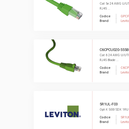
Cat 5e 24 AWG U/UTP
RJ45 ...
Codice
GPCP
Brand
Levit
C6CPCU020-555B
Cat 6 24 AWG U/UTP 
RJ45 Blade ...
Codice
C6CP
Brand
Levit
5R1UL-F03
Opt-X 500I SDX 1RU
Codice
5R1U
Brand
Levit