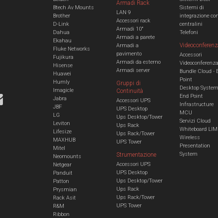
Armadi Rack
Btech Av Mounts
Sistemi di
LAN 9
Brother
integrazione co
Accessori rack
D-Link
centralini
Armadi 10"
Dahua
Telefoni
Armadi a parete
Ekahau
Videoconferenz
Armadi a
Fluke Networks
pavimento
Accessori
Fujikura
Armadi da esterno
Videoconferenz
Hisense
Armadi server
Bundle Cloud - 
Huawei
Point
Humly
Gruppi di
Desktop Syste
Imagicle
Continuità
End Point
Jabra
Accessori UPS
Infrastructure
JBF
UPS Desktop
MCU
LG
Ups Desktop/Tower
Servizi Cloud
Leviton
Ups Rack
Whiteboard LIM
Lifesize
Ups Rack/Tower
Wireless
MAXHUB
UPS Tower
Presentation
Mitel
System
Strumentazione
Neomounts
Accessori UPS
Netgear
UPS Desktop
Panduit
Ups Desktop/Tower
Patton
Ups Rack
Prysmian
Ups Rack/Tower
Rack Asit
UPS Tower
R&M
Ribbon