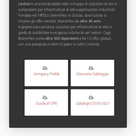
Leviton
è un’azienda leader nello sviluppo di soluzioni di cavi e
componenti per infrastrutture di rete e applicazioni industriali.
Fondata nel
1972
a Glenrothes in Scozia, dove tuttora si
trovano gli uffici centrali, Brand-Rex da
oltre 40 anni
ingegnerizza e produce soluzioni per infrastrutture di rete in
grado di soddisfare le esigenze critiche di vari settori. Oggi
Brand-Rex conta
oltre 300 dipendenti
e ha 10 uffici globali,
con una presenza in oltre 50 paesi in tutto il mondo.
Company Profile
Glossario Cablaggio
Guida al CPR
Catalogo 2019-2020