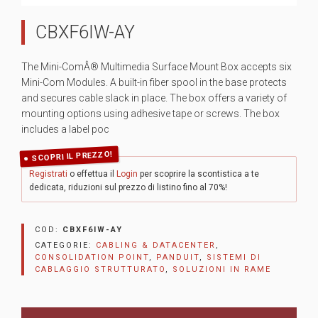
CBXF6IW-AY
The Mini-ComÂ® Multimedia Surface Mount Box accepts six
Mini-Com Modules. A built-in fiber spool in the base protects
and secures cable slack in place. The box offers a variety of
mounting options using adhesive tape or screws. The box
includes a label poc
SCOPRI IL PREZZO!
Registrati
o effettua il
Login
per scoprire la scontistica a te
dedicata, riduzioni sul prezzo di listino fino al 70%!
COD:
CBXF6IW-AY
CATEGORIE:
CABLING & DATACENTER
,
CONSOLIDATION POINT
,
PANDUIT
,
SISTEMI DI
CABLAGGIO STRUTTURATO
,
SOLUZIONI IN RAME