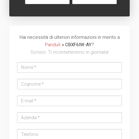
Hai necessità di ulteriori informazioni in merito a
Panduit
» CBXF6IW-AY
?
Scrivici. Ti ricontatteremo in giornata!
Nome
Cognome
Email
address
Azienda
Telefono