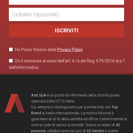
Ho Preso Visione della
Privacy Policy
Do il consenso ai sensi dell’art. 6 /a del Reg. 679/2016 al p.1
dell’informativa
Asit SpA
è un punto di riferimento della distribuzione
specializzata ICT in Italia.
Da sempre ci distinguiamo per partnership con
Top
Brand
a livello internazionale. La nostra Mission è
guardare al di là della vendita ed offrire Valore tramite la
nostra suite di servizi a corredo. Siamo un team di
42
persone
, collaboriamo con più di
35 Vendor
e siamo