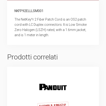
NKFP92ELLLSM001
The NetKey^r 2 Fiber Patch Cord is an OS2 patch
cord with LC Duplex connectors. It is Low Smoke
Zero Halogen (LSZH) rated, with a 1.6mm jacket,
and is 1 meter in length.
Prodotti correlati
SCOPRI IL PREZZO!