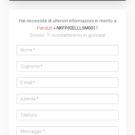
Hai necessità di ulteriori informazioni in merito a
Panduit
» NKFP92ELLLSM001
?
Scrivici. Ti ricontatteremo in giornata!
Nome
Cognome
Email
address
Azienda
Telefono
Messaggio