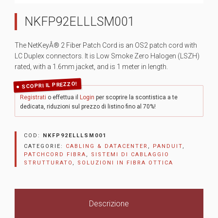
NKFP92ELLLSM001
The NetKeyÂ® 2 Fiber Patch Cord is an OS2 patch cord with
LC Duplex connectors. It is Low Smoke Zero Halogen (LSZH)
rated, with a 1.6mm jacket, and is 1 meter in length.
SCOPRI IL PREZZO!
Registrati
o effettua il
Login
per scoprire la scontistica a te
dedicata, riduzioni sul prezzo di listino fino al 70%!
COD:
NKFP92ELLLSM001
CATEGORIE:
CABLING & DATACENTER
,
PANDUIT
,
PATCHCORD FIBRA
,
SISTEMI DI CABLAGGIO
STRUTTURATO
,
SOLUZIONI IN FIBRA OTTICA
Descrizione