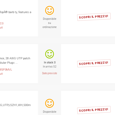
pÂ® barb ty, features a
SCOPRI IL PREZZO!
Disponibile
su
-C0
ordinazione
it
ance, 28 AWG UTP patch
SCOPRI IL PREZZO!
ular Plugs ...
In stock: 0
In arrivo: 52
8SP3MVL
Date previste
it
WG,UTP,LSZH1,WH,500m
SCOPRI IL PREZZO!
Disponibile