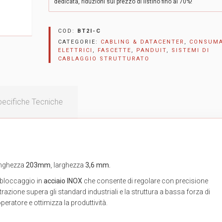
dedicata, riduzioni sul prezzo di listino fino al 70%!
COD:
BT2I-C
CATEGORIE:
CABLING & DATACENTER
,
CONSUMA
ELETTRICI
,
FASCETTE
,
PANDUIT
,
SISTEMI DI
CABLAGGIO STRUTTURATO
ecifiche Tecniche
unghezza
203mm
, larghezza
3,6 mm.
 bloccaggio in
acciaio INOX
che consente di regolare con precisione
 trazione supera gli standard industriali e la struttura a bassa forza di
peratore e ottimizza la produttività.