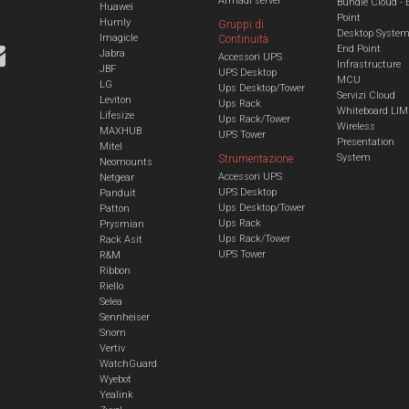
Armadi server
Bundle Cloud - 
Huawei
Point
Humly
Gruppi di
Desktop Syste
Imagicle
Continuità
End Point
Jabra
Accessori UPS
Infrastructure
JBF
UPS Desktop
MCU
LG
Ups Desktop/Tower
Servizi Cloud
Leviton
Ups Rack
Whiteboard LIM
Lifesize
Ups Rack/Tower
Wireless
MAXHUB
UPS Tower
Presentation
Mitel
System
Strumentazione
Neomounts
Accessori UPS
Netgear
UPS Desktop
Panduit
Ups Desktop/Tower
Patton
Ups Rack
Prysmian
Ups Rack/Tower
Rack Asit
UPS Tower
R&M
Ribbon
Riello
Selea
Sennheiser
Snom
Vertiv
WatchGuard
Wyebot
Yealink