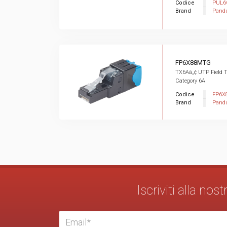
Codice
PUL6
Brand
Pandu
FP6X88MTG
TX6Aâ„¢ UTP Field T
Category 6A
Codice
FP6X
Brand
Pandu
Iscriviti alla no