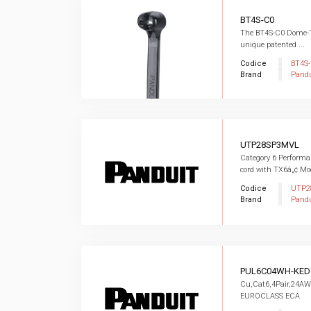
BT4S-C0
The BT4S-C0 Dome-To
unique patented ...
Codice
BT4S
Brand
Pandu
UTP28SP3MVL
Category 6 Perform
cord with TX6â„¢ Mod
Codice
UTP2
Brand
Pandu
PUL6C04WH-KED
Cu,Cat6,4Pair,24A
EUROCLASS ECA