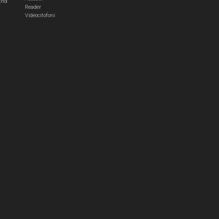
End
Reader
Videocitofoni
m