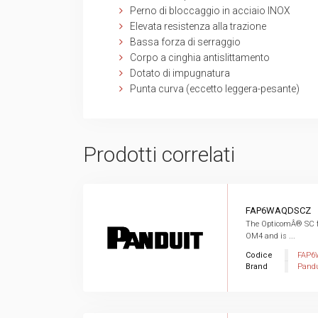
Perno di bloccaggio in acciaio INOX
Elevata resistenza alla trazione
Bassa forza di serraggio
Corpo a cinghia antislittamento
Dotato di impugnatura
Punta curva (eccetto leggera-pesante)
Prodotti correlati
FAP6WAQDSCZ
The OpticomÂ® SC fi
OM4 and is ...
Codice
FAP6
Brand
Pandu