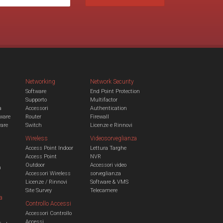
Networking
Network Security
Software
End Point Protection
Supporto
Multifactor
a
Accessori
Authentication
ware
Router
Firewall
ware
Switch
Licenze e Rinnovi
Wireless
Videosorveglianza
Access Point Indoor
Lettura Targhe
Access Point
NVR
Outdoor
Accessori video
n
Accessori Wireless
sorveglianza
Licenze / Rinnovi
Software & VMS
Site Survey
Telecamere
a
Controllo Accessi
Accessori Controllo
a
Accessi