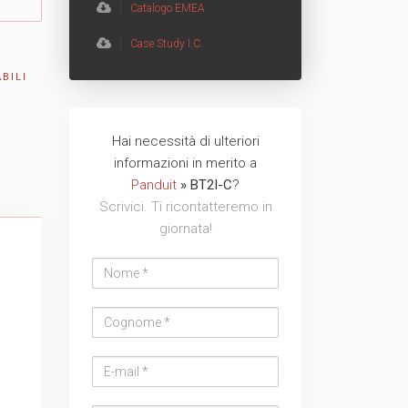
Catalogo EMEA
TVCC
Back
Case Study I.C.
Networking
BILI
AV
Hai necessità di ulteriori
Nome
Cognome
Email
Azienda
Telefono
Messaggio
Messaggio
informazioni in merito a
Back
address
Panduit
» BT2I-C
?
Scrivici. Ti ricontatteremo in
giornata!