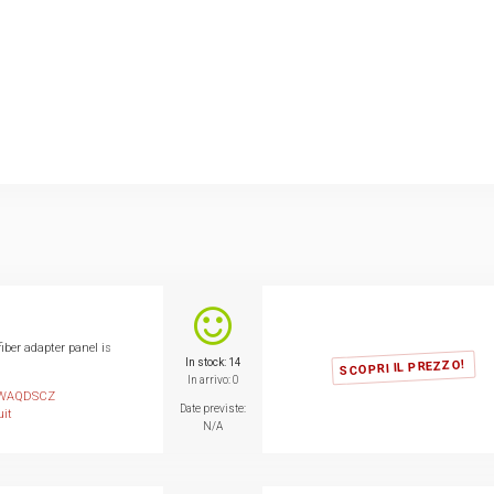
ber adapter panel is
In stock: 14
SCOPRI IL PREZZO!
In arrivo: 0
WAQDSCZ
Date previste:
it
N/A