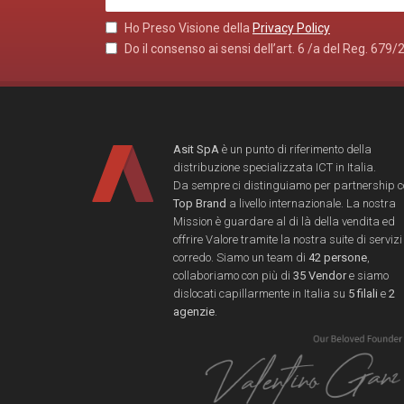
Ho Preso Visione della
Privacy Policy
Do il consenso ai sensi dell’art. 6 /a del Reg. 679/
Asit SpA
è un punto di riferimento della
distribuzione specializzata ICT in Italia.
Da sempre ci distinguiamo per partnership 
Top Brand
a livello internazionale. La nostra
Mission è guardare al di là della vendita ed
offrire Valore tramite la nostra suite di servizi
corredo. Siamo un team di
42 persone
,
collaboriamo con più di
35 Vendor
e siamo
dislocati capillarmente in Italia su
5 filali
e
2
agenzie
.