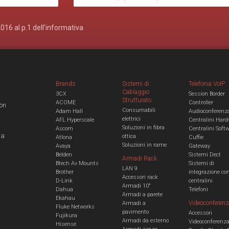
2016 al p.1 dell’informativa
Brands
Sistemi di
Telefonia VoIP
Cablaggio
3CX
Session Border
Strutturato
ACOME
Controller
con
Consumabili
Adam Hall
Audioconferenz
elettrici
AFL Hyperscale
Centralini Hard
Soluzioni in fibra
Ascom
Centralini Soft
 a
ottica
Atlona
Cuffie
Soluzioni in rame
Avaya
Gateway
Belden
Sistemi Dect
Armadi Rack
Btech Av Mounts
Sistemi di
LAN 9
Brother
integrazione co
Accessori rack
D-Link
centralini
Armadi 10"
Dahua
Telefoni
Armadi a parete
Ekahau
Videoconferenz
Armadi a
Fluke Networks
pavimento
Accessori
Fujikura
Armadi da esterno
Videoconferenz
Hisense