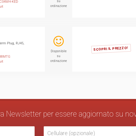
su
C04WH-KED
ordinazione
it
erm Plug, RJ45,
SCOPRI IL PREZZO!
Disponibile
su
88MTG
ordinazione
it
stra Newsletter per essere aggiornato su no