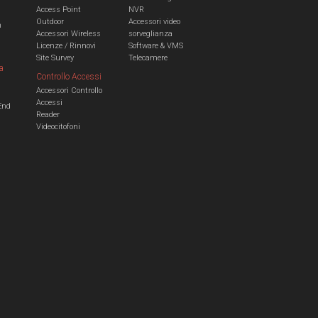
Access Point
NVR
Outdoor
Accessori video
n
Accessori Wireless
sorveglianza
Licenze / Rinnovi
Software & VMS
Site Survey
Telecamere
a
Controllo Accessi
Accessori Controllo
a
Accessi
End
Reader
Videocitofoni
m