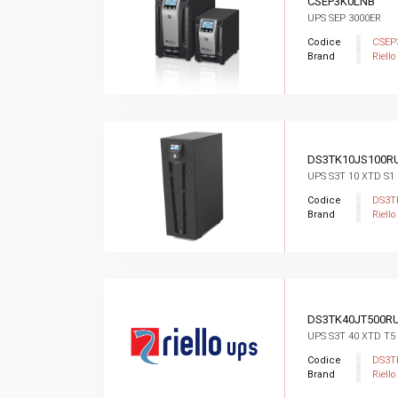
CSEP3K0LNB
UPS SEP 3000ER
Codice
CSEP
Brand
Riello
DS3TK10JS100R
UPS S3T 10 XTD S1
Codice
DS3T
Brand
Riello
DS3TK40JT500R
UPS S3T 40 XTD T5
Codice
DS3T
Brand
Riello