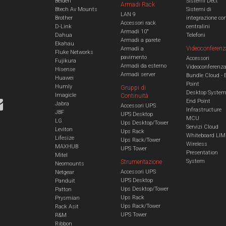
Belden
Sistemi Dect
Armadi Rack
Btech Av Mounts
Sistemi di
LAN 9
Brother
integrazione co
Accessori rack
D-Link
centralini
Armadi 10"
Dahua
Telefoni
Armadi a parete
Ekahau
Videoconferenz
Armadi a
Fluke Networks
pavimento
Accessori
Fujikura
Armadi da esterno
Videoconferenz
Hisense
Armadi server
Bundle Cloud - 
Huawei
Point
Humly
Gruppi di
Desktop Syste
Imagicle
Continuità
End Point
Jabra
Accessori UPS
Infrastructure
JBF
UPS Desktop
MCU
LG
Ups Desktop/Tower
Servizi Cloud
Leviton
Ups Rack
Whiteboard LIM
Lifesize
Ups Rack/Tower
Wireless
MAXHUB
UPS Tower
Presentation
Mitel
System
Strumentazione
Neomounts
Accessori UPS
Netgear
UPS Desktop
Panduit
Ups Desktop/Tower
Patton
Ups Rack
Prysmian
Ups Rack/Tower
Rack Asit
UPS Tower
R&M
Ribbon