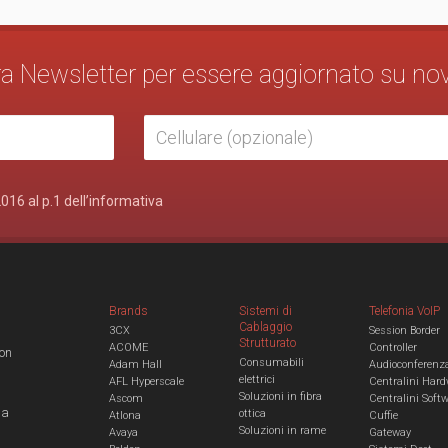
stra Newsletter per essere aggiornato su no
2016 al p.1 dell’informativa
Brands
Sistemi di
Telefonia VoIP
Cablaggio
3CX
Session Border
Strutturato
ACOME
Controller
con
Consumabili
Adam Hall
Audioconferenz
elettrici
AFL Hyperscale
Centralini Hard
Soluzioni in fibra
Ascom
Centralini Soft
 a
ottica
Atlona
Cuffie
Soluzioni in rame
Avaya
Gateway