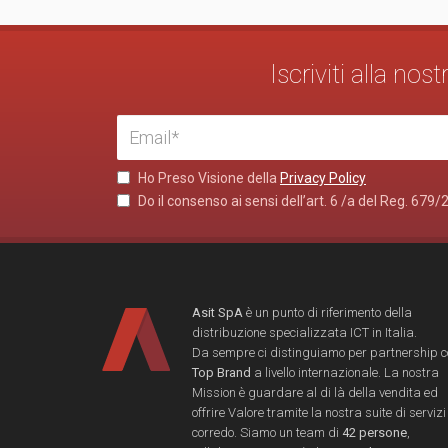
Iscriviti alla no
Ho Preso Visione della
Privacy Policy
Do il consenso ai sensi dell’art. 6 /a del Reg. 679/
Asit SpA
è un punto di riferimento della
distribuzione specializzata ICT in Italia.
Da sempre ci distinguiamo per partnership 
Top Brand
a livello internazionale. La nostra
Mission è guardare al di là della vendita ed
offrire Valore tramite la nostra suite di servizi
corredo. Siamo un team di
42 persone
,