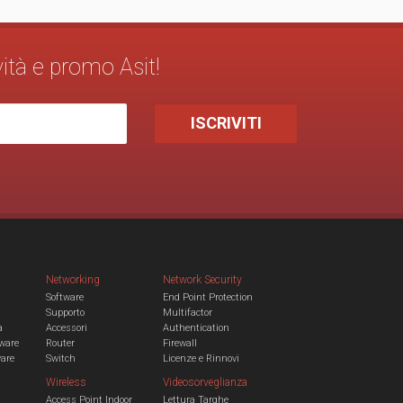
vità e promo Asit!
Networking
Network Security
Software
End Point Protection
Supporto
Multifactor
a
Accessori
Authentication
ware
Router
Firewall
ware
Switch
Licenze e Rinnovi
Wireless
Videosorveglianza
Access Point Indoor
Lettura Targhe