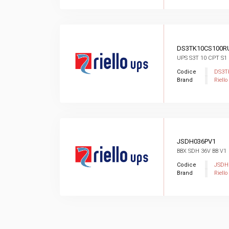
DS3TK10CS100R
UPS S3T 10 CPT S1
Codice
DS3T
Brand
Riello
JSDH036PV1
BBX SDH 36V BB V1
Codice
JSDH
Brand
Riello