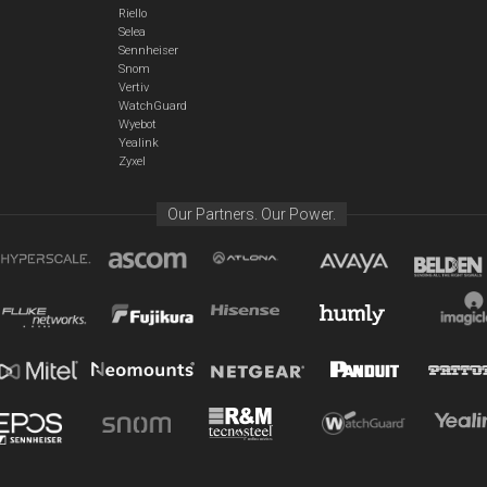
Riello
Selea
Sennheiser
Snom
Vertiv
WatchGuard
Wyebot
Yealink
Zyxel