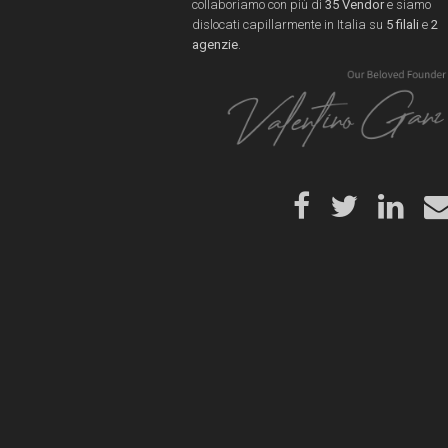
collaboriamo con più di
35 Vendor
e siamo
dislocati capillarmente in Italia su
5 filali
e
2
agenzie
.